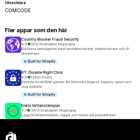
Utvecklare
COMCODE
Fler appar som den här
Country Blocker Fraud Securify
av 5 stjärnor
4,4
(63)
•
Gratisplan tillgänglig
63 recensioner totalt
Blockera bedrägerier med landsblockerare, botblockerare och IP-
blockerare
Built for Shopify
RT: Disable Right Click
av 5 stjärnor
4,9
(292)
•
Gratis
292 recensioner totalt
Skydda innehållet genom att förhindra klipp ut, kopiera, spara och
visa sidkälla
Built for Shopify
Enkla Vattenstämplar
av 5 stjärnor
4,7
(301)
•
Gratisplan tillgänglig
301 recensioner totalt
Lägg till klistermärken, loggor och texter på produktfoton