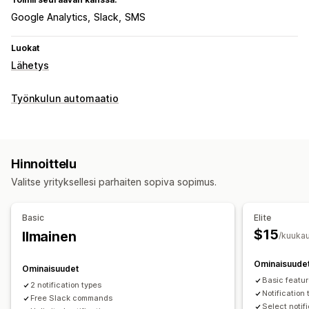
Google Analytics
Slack
SMS
Luokat
Lähetys
Työnkulun automaatio
Hinnoittelu
Valitse yrityksellesi parhaiten sopiva sopimus.
Basic
Elite
$15
Ilmainen
/kuukau
Ominaisuude
Ominaisuudet
Basic featur
2 notification types
Notification
Free Slack commands
Select noti