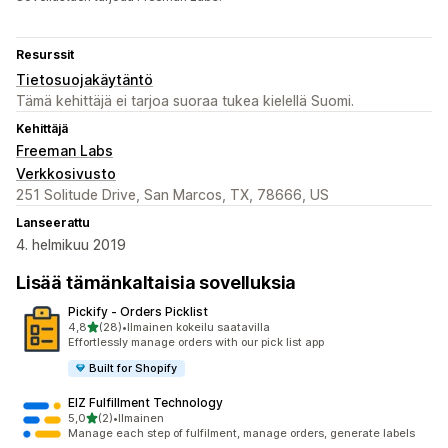
Resurssit
Tietosuojakäytäntö
Tämä kehittäjä ei tarjoa suoraa tukea kielellä Suomi.
Kehittäjä
Freeman Labs
Verkkosivusto
251 Solitude Drive, San Marcos, TX, 78666, US
Lanseerattu
4. helmikuu 2019
Lisää tämänkaltaisia sovelluksia
Pickify ‑ Orders Picklist
/ 5 tähteä
4,8
(28)
•
Ilmainen kokeilu saatavilla
28 arvostelua yhteensä
Effortlessly manage orders with our pick list app
Built for Shopify
EIZ Fulfillment Technology
/ 5 tähteä
5,0
(2)
•
Ilmainen
2 arvostelua yhteensä
Manage each step of fulfilment, manage orders, generate labels