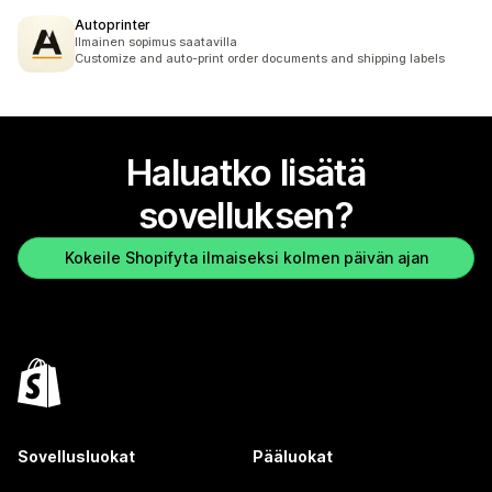
Autoprinter
Ilmainen sopimus saatavilla
Customize and auto-print order documents and shipping labels
Haluatko lisätä
sovelluksen?
Kokeile Shopifyta ilmaiseksi kolmen päivän ajan
Sovellusluokat
Pääluokat