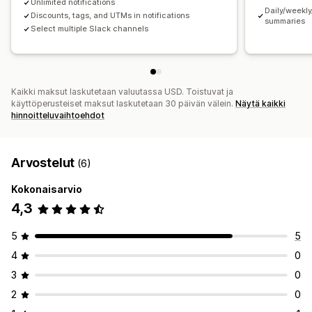
Unlimited notifications
Daily/weekl
Discounts, tags, and UTMs in notifications
summaries
Select multiple Slack channels
Kaikki maksut laskutetaan valuutassa USD. Toistuvat ja
käyttöperusteiset maksut laskutetaan 30 päivän välein.
Näytä kaikki
hinnoitteluvaihtoehdot
Arvostelut
(6)
Kokonaisarvio
4,3
5
5
4
0
3
0
2
0