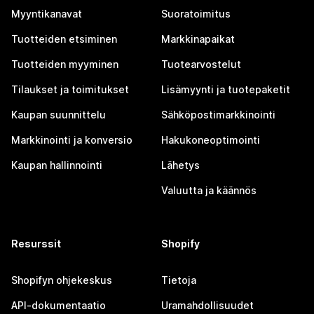
Myyntikanavat
Suoratoimitus
Tuotteiden etsiminen
Markkinapaikat
Tuotteiden myyminen
Tuotearvostelut
Tilaukset ja toimitukset
Lisämyynti ja tuotepaketit
Kaupan suunnittelu
Sähköpostimarkkinointi
Markkinointi ja konversio
Hakukoneoptimointi
Kaupan hallinnointi
Lähetys
Valuutta ja käännös
Resurssit
Shopify
Shopifyn ohjekeskus
Tietoja
API-dokumentaatio
Uramahdollisuudet