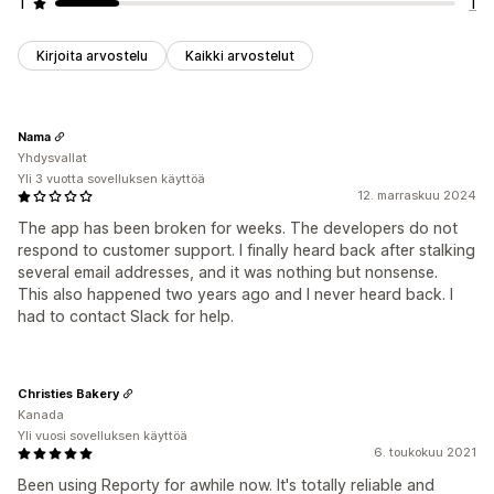
1
1
Kirjoita arvostelu
Kaikki arvostelut
Nama
Yhdysvallat
Yli 3 vuotta sovelluksen käyttöä
12. marraskuu 2024
The app has been broken for weeks. The developers do not
respond to customer support. I finally heard back after stalking
several email addresses, and it was nothing but nonsense.
This also happened two years ago and I never heard back. I
had to contact Slack for help.
Christies Bakery
Kanada
Yli vuosi sovelluksen käyttöä
6. toukokuu 2021
Been using Reporty for awhile now. It's totally reliable and