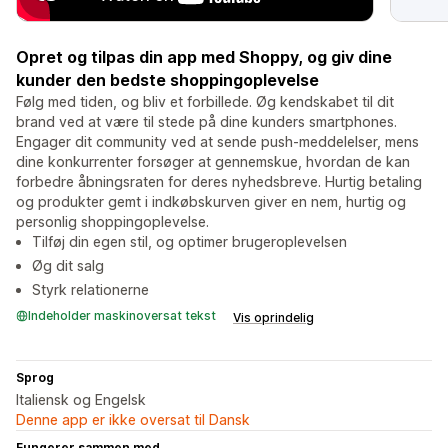
Opret og tilpas din app med Shoppy, og giv dine
kunder den bedste shoppingoplevelse
Følg med tiden, og bliv et forbillede. Øg kendskabet til dit
brand ved at være til stede på dine kunders smartphones.
Engager dit community ved at sende push-meddelelser, mens
dine konkurrenter forsøger at gennemskue, hvordan de kan
forbedre åbningsraten for deres nyhedsbreve. Hurtig betaling
og produkter gemt i indkøbskurven giver en nem, hurtig og
personlig shoppingoplevelse.
Tilføj din egen stil, og optimer brugeroplevelsen
Øg dit salg
Styrk relationerne
Indeholder maskinoversat tekst
Vis oprindelig
Sprog
Italiensk og Engelsk
Denne app er ikke oversat til Dansk
Fungerer sammen med