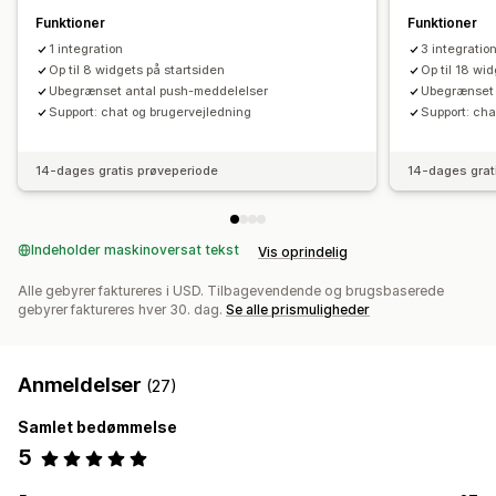
Funktioner
Funktioner
1 integration
3 integratio
Op til 8 widgets på startsiden
Op til 18 wi
Ubegrænset antal push-meddelelser
Ubegrænset 
Support: chat og brugervejledning
Support: cha
14-dages gratis prøveperiode
14-dages grat
Indeholder maskinoversat tekst
Vis oprindelig
Alle gebyrer faktureres i USD. Tilbagevendende og brugsbaserede
gebyrer faktureres hver 30. dag.
Se alle prismuligheder
Anmeldelser
(27)
Samlet bedømmelse
5