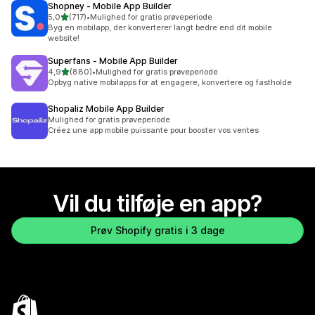
Shopney ‑ Mobile App Builder
ud af 5 stjerner
5,0
(717)
•
Mulighed for gratis prøveperiode
717 anmeldelser i alt
Byg en mobilapp, der konverterer langt bedre end dit mobile
website!
Superfans ‑ Mobile App Builder
ud af 5 stjerner
4,9
(880)
•
Mulighed for gratis prøveperiode
880 anmeldelser i alt
Opbyg native mobilapps for at engagere, konvertere og fastholde
Shopaliz Mobile App Builder
Mulighed for gratis prøveperiode
Créez une app mobile puissante pour booster vos ventes
Vil du tilføje en app?
Prøv Shopify gratis i 3 dage