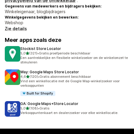
privacybeleid van de ontwikkelaar
.
Gegevens van medewerkers en bijdragers bekijken:
Winkeleigenaar, blogbijdragers
Winkelgegevens bekijken en bewerken:
Webshop
Zie details
Meer apps zoals deze
Stockist Store Locator
van 5 sterren
5,0
(321)
•
Gratis proefperiode beschikbaar
321 recensies in totaal
Een aantrekkelijke en flexibele winkelzoeker om de winkelomzet te
stimuleren
Way: Google Maps Store Locator
van 5 sterren
4,6
(120)
•
Gratis abonnement beschikbaar
120 recensies in totaal
Vind een winkellocatie met de Google Map-winkelzoeker voor
verkooppunten
Built for Shopify
GA: Google Maps+Store Locator
van 5 sterren
5,0
(108)
•
Gratis
108 recensies in totaal
Verkooppuntenkaart en dealerzoeker voor elke winkellocatie.