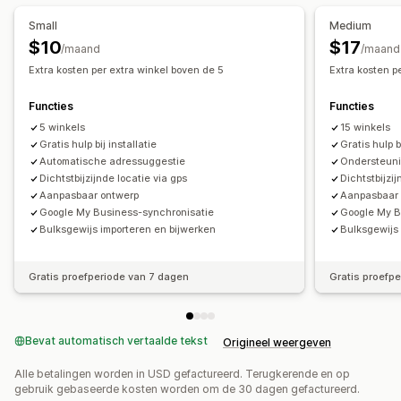
Afbeeldingen
Video
Aangepaste velden
Meerdere talen
Small
Medium
Meerdere locaties
Importeren en exporteren
$10
$17
/maand
/maand
Mobiel responsief
Extra kosten per extra winkel boven de 5
Extra kosten p
Zoeken en filteren
Functies
Functies
Locatie zoeken
Winkelnaam zoeken
Tagging
5 winkels
15 winkels
Automatisch aanvullen
Geolocatie
Afstandsfilter
Gratis hulp bij installatie
Gratis hulp b
Aangepaste filters
Zoekrapporten
Analytics
Automatische adressuggestie
Ondersteuni
Dichtstbijzijnde locatie via gps
Dichtstbijzij
Aanpasbaar ontwerp
Aanpasbaar
Google My Business-synchronisatie
Google My B
Bulksgewijs importeren en bijwerken
Bulksgewijs
Gratis proefperiode van 7 dagen
Gratis proefp
Bevat automatisch vertaalde tekst
Origineel weergeven
Alle betalingen worden in USD gefactureerd. Terugkerende en op
gebruik gebaseerde kosten worden om de 30 dagen gefactureerd.