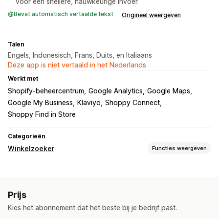
voor een snellere, nauwkeurige invoer.
Bevat automatisch vertaalde tekst
Origineel weergeven
Talen
Engels, Indonesisch, Frans, Duits, en Italiaans
Deze app is niet vertaald in het Nederlands
Werkt met
Shopify-beheercentrum
Google Analytics
Google Maps
Google My Business
Klaviyo
Shoppy Connect
Shoppy Find in Store
Categorieën
Winkelzoeker
Functies weergeven
Weergaveopties
Locatiepagina
Kaartstijlen
Openingstijden
Prijs
Routebeschrijving
Aangepaste branding
Kies het abonnement dat het beste bij je bedrijf past.
Aangepaste pictogrammen
Aangepaste CSS