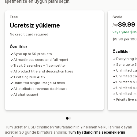
İşletmenize en uygun planı seçin.
Meta veri optimizasyonu
Analizler kontrol paneli
Karşılaştırma
Performansı izleme
Free
Scale
SEO puanı
Denetimler
Bilgiler ve ipuçları
Analizler
$9.99
Ücretsiz yükleme
/ay
Rakip analizi
Anahtar sözcük analizi
Hız analizi
veya yılda $99
No credit card required
İçerik analizi
Sıralama izleme
$9.99 per 100
Özellikler
Özellikler
Sync up to 50 products
Everything i
AI readiness score and full report
Sync up to 
Track 3 searches + 1 competitor
Unlimited ca
AI product title and description fixes
Unlimited co
1 catalog bulk AI fix
Unlimited bu
Unlimited single-image AI fixes
Unlimited bul
AI-attributed revenue dashboard
Unlimited im
AI chat support
Priority live 
Tüm ücretler USD cinsinden faturalandırılır. Yinelenen ve kullanıma dayalı
ücretler 30 günde bir faturalandırılır.
Tüm fiyatlandırma seçeneklerini