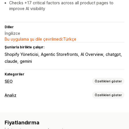
Checks +17 critical factors across all product pages to
improve AI visibility
Diller
İngilizce
Bu uygulama şu dile çevrilmedi:Türkçe
Şunlarla birlikte çalışır:
Shopify Yöneticisi
Agentic Storefronts
AI Overview
chatgpt
claude
gemini
Kategoriler
SEO
Özellikleri göster
SEO araçları
Analiz
Özellikleri göster
Görsel sıkıştırma
Görsel yeniden boyutlandırma
Pazarlama ve satış
Görsel yedekleme
ALT metin
Meta etiketler
JSON-LD
Yapay zeka analizleri
Kâr analizleri
Satın alım takibi
Şemalar
Toplu düzenleme
Yapay zeka üretimi
Fiyatlandırma
Görsel optimizasyonu
İçerik optimizasyonu
Görseller ve raporlar