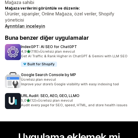
Mağaza sahibi
Mağaza verilerini görüntüle ve düzenle:
Ürünler, siparişler, Online Mağaza, özel veriler, Shopify
yöneticisi
Ayrıntıları inceleyin
Buna benzer diğer uygulamalar
IndexGPT: AI SEO for ChatGPT
5 yıldız üzerinden
4,9
(118)
•
Ücretsiz plan mevcut
toplam 118 değerlendirme
Get AI Traffic & Rank Higher in ChatGPT & Gemini with LLM SEO
Built for Shopify
Google Search Console by MP
Ücretsiz plan mevcut
Improve your store’s Google visibility with easy indexing tool
URLAudit: SEO, AEO, GEO, LLMO
5 yıldız üzerinden
5,0
(12)
•
Ücretsiz plan mevcut
toplam 12 değerlendirme
Audit every page for SEO, speed, HTML, and store health issues
Uygulama eklemek mi