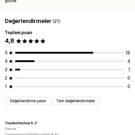
göster
Değerlendirmeler
(21)
Toplam puan
4,8
5
16
4
4
3
1
2
0
1
0
Değerlendirme yazın
Tüm değerlendirmeler
Topdecheztop.fr
Fransa
Uygulamayı kullanma süresi:4 ay