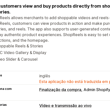
customers view and buy products directly from sho
eries.
eels allows merchants to add shoppable videos and reels dir
eels, customers can view products in action and make pur
ries, and reels. The app also supports user-generated con
ay authentic product experiences. ShopReels is easy to se
ctions, and the homepage.
ppable Reels & Stories
 Video Gallery & Display
eo Slider & Carousel
as
inglês
Esta aplicação não está traduzida em
ona com
Finalização da compra
Admin Shopif
orias
Vídeo e transmissão ao vivo