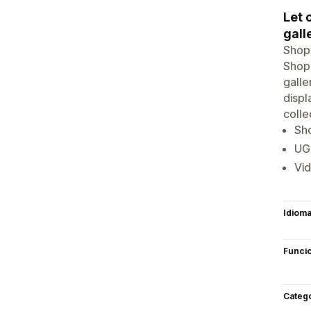
Let 
gall
ShopR
ShopR
galle
displ
colle
Sho
UGC
Vid
Idiom
Funci
Categ