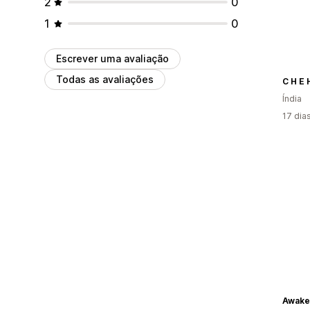
2
0
1
0
Escrever uma avaliação
Todas as avaliações
C H E 
Índia
17 dia
Awake