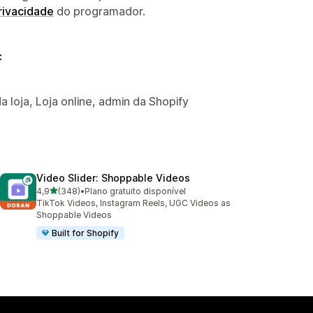
privacidade
do programador.
:
a loja, Loja online, admin da Shopify
Video Slider: Shoppable Videos
de 5 estrelas
4,9
(348)
•
Plano gratuito disponível
348 total de avaliações
TikTok Videos, Instagram Reels, UGC Videos as
Shoppable Videos
Built for Shopify