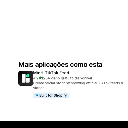
Mais aplicações como esta
Mintt TikTok Feed
de 5 estrelas
4,9
(25)
•
Plano gratuito disponível
25 total de avaliações
Create social proof by showing official TikTok feeds &
videos.
Built for Shopify