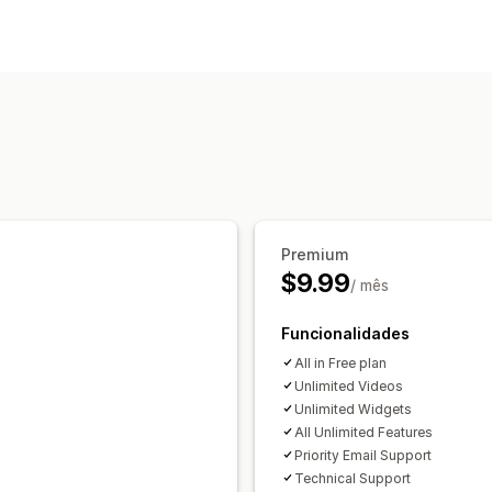
Gestão de vídeo
Vídeos com publicações de venda
R
Adicionar ao carrinho
Vídeo interativ
Personalização
Importação de vídeo
Leitor de vídeo
Reatividade móvel
Premium
$9.99
/ mês
Funcionalidades
All in Free plan
Unlimited Videos
Unlimited Widgets
All Unlimited Features
Priority Email Support
Technical Support