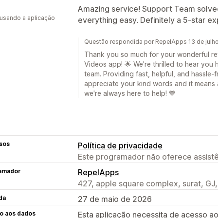
Amazing service! Support Team solve
 usando a aplicação
everything easy. Definitely a 5-star e
Questão respondida por RepelApps 13 de julh
Thank you so much for your wonderful r
Videos app! 🌟 We're thrilled to hear you
team. Providing fast, helpful, and hassle-f
appreciate your kind words and it means a 
we're always here to help! 💙
sos
Política de privacidade
Este programador não oferece assistê
amador
RepelApps
427, apple square complex, surat, GJ,
da
27 de maio de 2026
o aos dados
Esta aplicação necessita de acesso ao