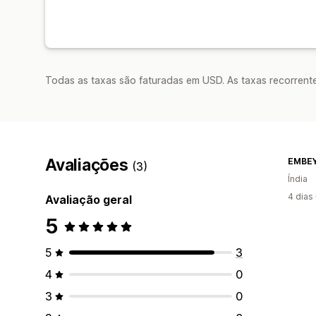
Todas as taxas são faturadas em USD. As taxas recorrente
Avaliações
EMBE
(3)
Índia
4 dias
Avaliação geral
5
5
3
4
0
3
0