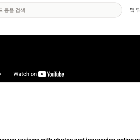
앱 
 이미지 갤러리
case reviews with photos and increasing online sa