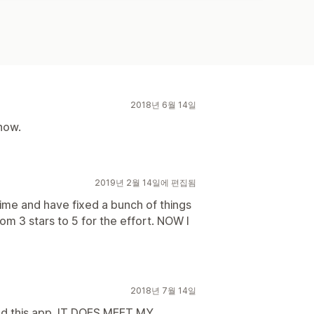
2018년 6월 14일
 now.
2019년 2월 14일에 편집됨
time and have fixed a bunch of things
om 3 stars to 5 for the effort. NOW I
2018년 7월 14일
ind this app. IT DOES MEET MY