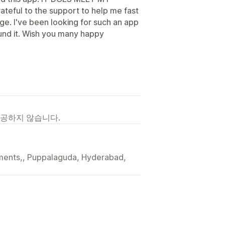
teful to the support to help me fast
age. I've been looking for such an app
und it. Wish you many happy
제공하지 않습니다.
rtments,, Puppalaguda, Hyderabad,