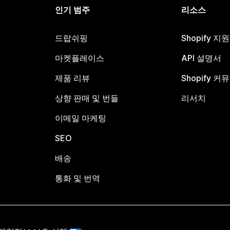
인기 범주
리소스
드랍쉬핑
Shopify 지
마켓플레이스
API 설명서
제품 리뷰
Shopify 커
상향 판매 및 번들
리서치
이메일 마케팅
SEO
배송
통화 및 번역