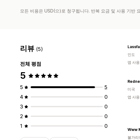
모든 비용은 USD(으)로 청구됩니다. 반복 요금 및 사용 기반
리뷰
Lassfa
(5)
인도
앱 사용
전체 평점
5
Redne
5
5
미국
4
0
앱 사용
3
0
2
0
1
0
Www M
불가리