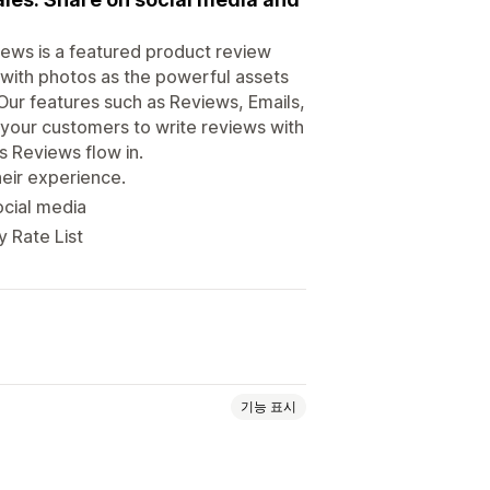
views is a featured product review
y with photos as the powerful assets
Our features such as Reviews, Emails,
t your customers to write reviews with
s Reviews flow in.
eir experience.
ocial media
y Rate List
기능 표시
모든 리뷰 페이지
리치 코드 조각