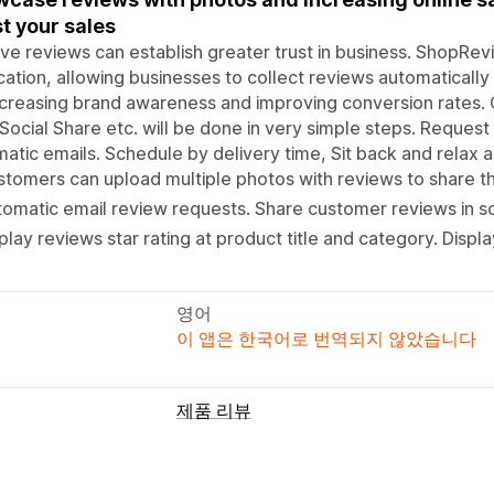
t your sales
ive reviews can establish greater trust in business. ShopRe
cation, allowing businesses to collect reviews automaticall
ncreasing brand awareness and improving conversion rates. 
Social Share etc. will be done in very simple steps. Reques
atic emails. Schedule by delivery time, Sit back and relax a
tomers can upload multiple photos with reviews to share th
omatic email review requests. Share customer reviews in s
play reviews star rating at product title and category. Displa
영어
이 앱은 한국어로 번역되지 않았습니다
제품 리뷰
표시 옵션
사진 리뷰
별점
배지
그리드 레이아웃