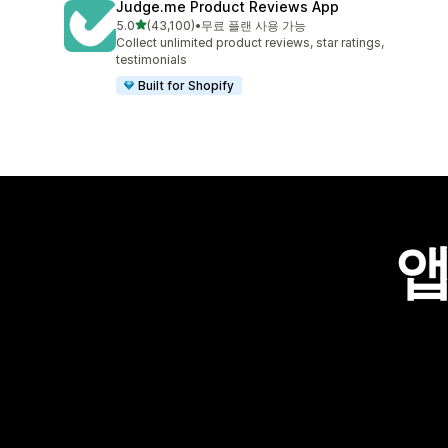
Judge.me Product Reviews App
별 5개 중
5.0
(43,100)
•
무료 플랜 사용 가능
총 리뷰 43100개
Collect unlimited product reviews, star ratings,
testimonials
Built for Shopify
앱