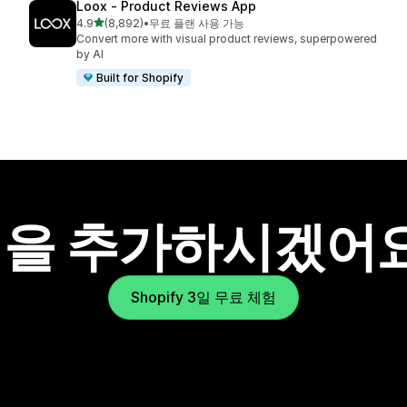
Loox ‑ Product Reviews App
별 5개 중
4.9
(8,892)
•
무료 플랜 사용 가능
총 리뷰 8892개
Convert more with visual product reviews, superpowered
by AI
Built for Shopify
을 추가하시겠어
Shopify 3일 무료 체험