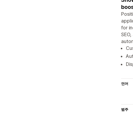
boos
Posit
appli
for i
SEO, 
autom
Cus
Aut
Dis
언어
범주