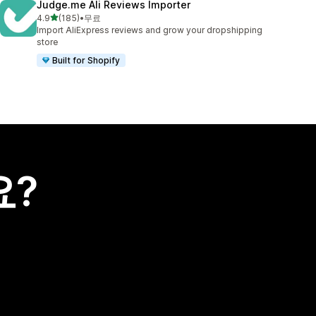
Judge.me Ali Reviews Importer
별 5개 중
4.9
(185)
•
무료
총 리뷰 185개
Import AliExpress reviews and grow your dropshipping
store
Built for Shopify
요?