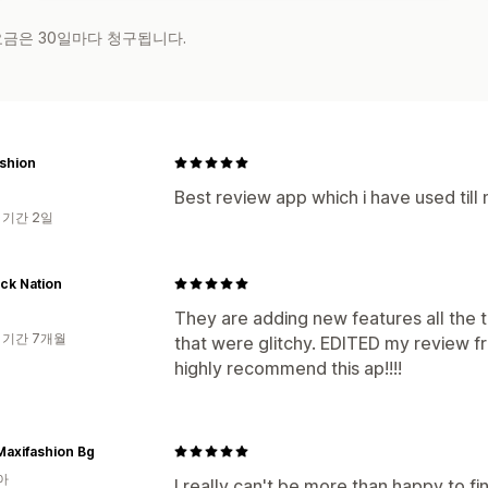
 요금은 30일마다 청구됩니다.
shion
Best review app which i have used till
 기간 2일
ck Nation
They are adding new features all the 
 기간 7개월
that were glitchy. EDITED my review fr
highly recommend this ap!!!!
axifashion Bg
아
I really can't be more than happy to f