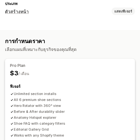
ประเภท
ตัวสร้างหน้า
แสดงฟีเจอร์
ประเภทหน้า
แลนดิ้งเพจ
คำถามที่พบบ่อย
หน้าเกี่ยวกับเรา
ส่วนของธีม
การกำหนดราคา
การจัดการหน้าเว็บ
เลือกแผนที่เหมาะกับธุรกิจของคุณที่สุด
เทมเพลต
ส่วนย่อย
Pro Plan
$3
/ เดือน
ฟีเจอร์
Unlimited section installs
All 6 premium shoe sections
Hero Rotator with 360° view
Before & After durability slider
Anatomy Hotspot explorer
Shoe FAQ with category filters
Editorial Gallery Grid
Works with any Shopify theme