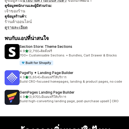
ดูข้อมูลใน
นโยบายความเป็นส่วนตัว
ของนักพัฒนา
ดูข้อมูลพนักงานและผู้มีส่วนร่วม:
เจ้าของร้าน
ดูข้อมูลร้านค้า:
ร้านค้าออนไลน์
ดูรายละเอียด
พบกับแอปที่น่าสนใจ
Section Store: Theme Sections
เต็ม 5 ดาว
4.9
(2,719)
•
ติดตั้งฟรี
ทั้งหมด 2719 รีวิว
700+ Customisable Sections. + Bundles, Cart Drawer & Blocks
Built for Shopify
PageFly ✦ Landing Page Builder
เต็ม 5 ดาว
4.9
(5,654)
•
มีแผนฟรีให้บริการ
ทั้งหมด 5654 รีวิว
Build CRO-focused homepages, landing & product pages, no code
GemPages Landing Page Builder
เต็ม 5 ดาว
4.9
(3,970)
•
มีแผนฟรีให้บริการ
ทั้งหมด 3970 รีวิว
Build high-converting landing page, post-purchase upsell | CRO