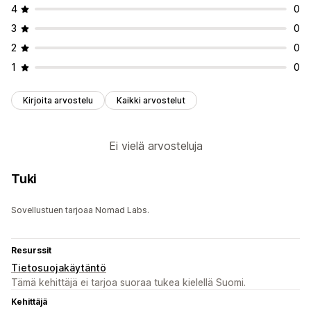
ROI-analyysi
Konversioseuranta
Näyttökertojen määrät
4
0
Liikenteen lähde
3
0
2
0
1
0
Kirjoita arvostelu
Kaikki arvostelut
Ei vielä arvosteluja
Tuki
Sovellustuen tarjoaa Nomad Labs.
Resurssit
Tietosuojakäytäntö
Tämä kehittäjä ei tarjoa suoraa tukea kielellä Suomi.
Kehittäjä