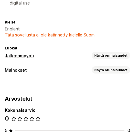
digital use
Kielet
Englanti
Tätä sovellusta ei ole käännetty kielelle Suomi
Luokat
Jälleenmyynti
Näytä ominaisuudet
POS
Mainokset
Näytä ominaisuudet
QR-koodit
Kohdentaminen
Tapahtumaperusteinen
Arvostelut
Kampanjan hallinta
Kokonaisarvio
Automaattiset kampanjat
0
Tehokkuuden analytiikka
Tehokkuuden seuranta
Sitoutumisen mittarit
5
0