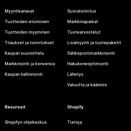
Myyntikanavat
Suoratoimitus
Tuotteiden etsiminen
Markkinapaikat
Tuotteiden myyminen
Tuotearvostelut
Tilaukset ja toimitukset
Lisämyynti ja tuotepaketit
Kaupan suunnittelu
Sähköpostimarkkinointi
Markkinointi ja konversio
Hakukoneoptimointi
Kaupan hallinnointi
Lähetys
Valuutta ja käännös
Resurssit
Shopify
Shopifyn ohjekeskus
Tietoja