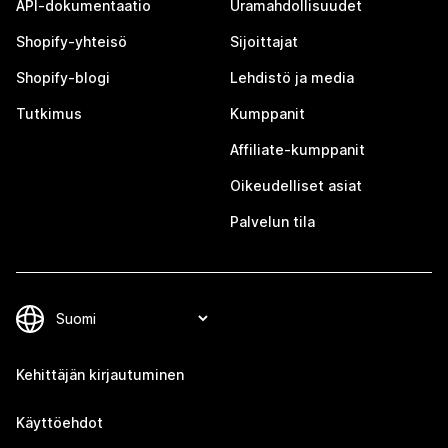
API-dokumentaatio
Uramahdollisuudet
Shopify-yhteisö
Sijoittajat
Shopify-blogi
Lehdistö ja media
Tutkimus
Kumppanit
Affiliate-kumppanit
Oikeudelliset asiat
Palvelun tila
Kehittäjän kirjautuminen
Käyttöehdot