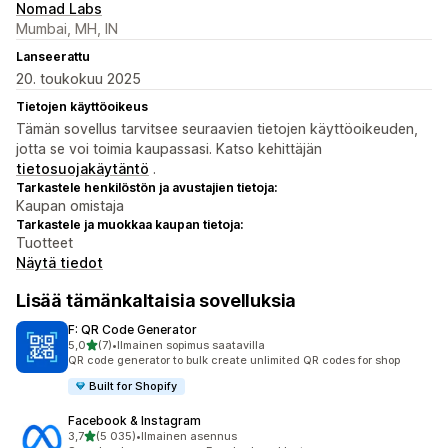
Nomad Labs
Mumbai, MH, IN
Lanseerattu
20. toukokuu 2025
Tietojen käyttöoikeus
Tämän sovellus tarvitsee seuraavien tietojen käyttöoikeuden,
jotta se voi toimia kaupassasi. Katso kehittäjän
tietosuojakäytäntö
.
Tarkastele henkilöstön ja avustajien tietoja:
Kaupan omistaja
Tarkastele ja muokkaa kaupan tietoja:
Tuotteet
Näytä tiedot
Lisää tämänkaltaisia sovelluksia
F: QR Code Generator
/ 5 tähteä
5,0
(7)
•
Ilmainen sopimus saatavilla
7 arvostelua yhteensä
QR code generator to bulk create unlimited QR codes for shop
Built for Shopify
Facebook & Instagram
/ 5 tähteä
3,7
(5 035)
•
Ilmainen asennus
5035 arvostelua yhteensä