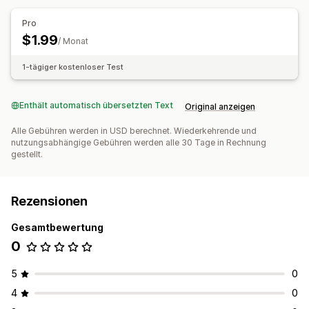
Bildschirm drucken
Rechtsklick
Bild-Download
Pro
Drag-and-Drop
Element untersuchen
Entwicklungstools
$1.99
/ Monat
Tastenkürzel
IP-Zugriff
1-tägiger kostenloser Test
Enthält automatisch übersetzten Text
Original anzeigen
Alle Gebühren werden in USD berechnet. Wiederkehrende und
nutzungsabhängige Gebühren werden alle 30 Tage in Rechnung
gestellt.
Rezensionen
Gesamtbewertung
0
5
0
4
0