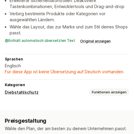
Erweiterte Sicherheitskontrollen: Deaktiviere
Tastenkombinationen, Entwicklertools und Drag-and-drop
Verbirg bestimmte Produkte oder Kategorien vor
ausgewählten Ländern.
Wähle das Layout, das zur Marke und zum Stil deines Shops
passt.
Enthält automatisch übersetzten Text
Original anzeigen
Sprachen
Englisch
Für diese App ist keine Übersetzung auf Deutsch vorhanden.
Kategorien
Diebstahlschutz
Funktionen anzeigen
Geschützte Assets
Produktbeschreibungen
Bilder
Text
Website-Code
Preisgestaltung
Blockierte Aktionen
Wähle den Plan, der am besten zu deinem Unternehmen passt.
Kopieren und Einfügen
Textauswahl
Bildschirmaufnahme