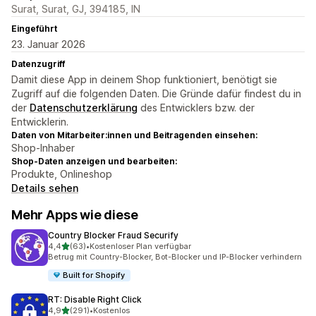
Surat, Surat, GJ, 394185, IN
Eingeführt
23. Januar 2026
Datenzugriff
Damit diese App in deinem Shop funktioniert, benötigt sie
Zugriff auf die folgenden Daten. Die Gründe dafür findest du in
der
Datenschutzerklärung
des Entwicklers bzw. der
Entwicklerin.
Daten von Mitarbeiter:innen und Beitragenden einsehen:
Shop-Inhaber
Shop-Daten anzeigen und bearbeiten:
Produkte, Onlineshop
Details sehen
Mehr Apps wie diese
Country Blocker Fraud Securify
von 5 Sternen
4,4
(63)
•
Kostenloser Plan verfügbar
63 Rezensionen insgesamt
Betrug mit Country-Blocker, Bot-Blocker und IP-Blocker verhindern
Built for Shopify
RT: Disable Right Click
von 5 Sternen
4,9
(291)
•
Kostenlos
291 Rezensionen insgesamt