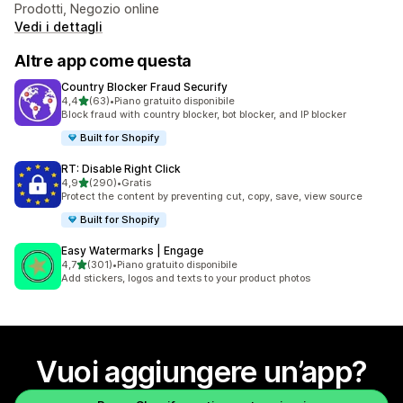
Prodotti, Negozio online
Vedi i dettagli
Altre app come questa
Country Blocker Fraud Securify
stelle su 5
4,4
(63)
•
Piano gratuito disponibile
63 recensioni totali
Block fraud with country blocker, bot blocker, and IP blocker
Built for Shopify
RT: Disable Right Click
stelle su 5
4,9
(290)
•
Gratis
290 recensioni totali
Protect the content by preventing cut, copy, save, view source
Built for Shopify
Easy Watermarks | Engage
stelle su 5
4,7
(301)
•
Piano gratuito disponibile
301 recensioni totali
Add stickers, logos and texts to your product photos
Vuoi aggiungere un’app?