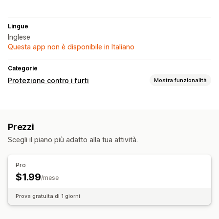
Lingue
Inglese
Questa app non è disponibile in Italiano
Categorie
Protezione contro i furti
Mostra funzionalità
Risorse protette
Descrizioni dei prodotti
Immagini
Testo
Codice sito web
Prezzi
Azioni bloccate
Scegli il piano più adatto alla tua attività.
Copia e incolla
Selezione testo
Cattura schermo
Stampa schermo
Clic con il pulsante destro del mouse
Pro
Download di immagini
Funzionalità drag-and-drop
$1.99
/mese
Esamina elemento
Strumenti per sviluppatori
Prova gratuita di 1 giorni
Tasti di scelta rapida
Accesso IP