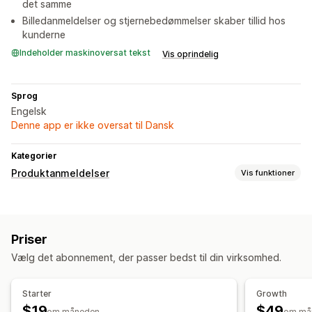
det samme
Billedanmeldelser og stjernebedømmelser skaber tillid hos
kunderne
Indeholder maskinoversat tekst
Vis oprindelig
Sprog
Engelsk
Denne app er ikke oversat til Dansk
Kategorier
Produktanmeldelser
Vis funktioner
Visningsindstillinger
Side med alle anmeldelser
Priser
Metoder til indsamling af anmeldelser
Vælg det abonnement, der passer bedst til din virksomhed.
Spørgeundersøgelser
Starter
Growth
$19
$49
om måneden
om må