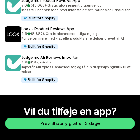
Judge.me Product Reviews App
ud af 5 stjerner
5,0
(43.065)
•
Gratis abonnement tilgængeligt
43065 anmeldelser i alt
Indsaml ubegrænsede produktanmeldelser, ratings og udtalelser
Built for Shopify
Loox ‑ Product Reviews App
ud af 5 stjerner
4,9
(8.882)
•
Gratis abonnement tilgængeligt
8882 anmeldelser i alt
Konverter mere med visuelle produktanmeldelser drevet af AI
Built for Shopify
Judge.me Ali Reviews Importer
ud af 5 stjerner
4,9
(185)
•
Gratis
185 anmeldelser i alt
Importér AliExpress-anmeldelser, og få din dropshippingbutik til at
vokse
Built for Shopify
Vil du tilføje en app?
Prøv Shopify gratis i 3 dage