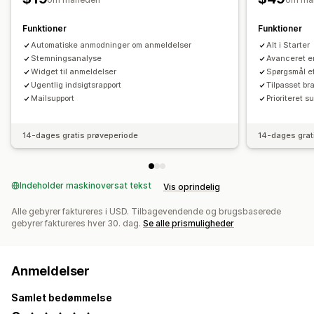
Funktioner
Funktioner
Automatiske anmodninger om anmeldelser
Alt i Starter
Stemningsanalyse
Avanceret 
Widget til anmeldelser
Spørgsmål ef
Ugentlig indsigtsrapport
Tilpasset br
Mailsupport
Prioriteret s
14-dages gratis prøveperiode
14-dages grat
Indeholder maskinoversat tekst
Vis oprindelig
Alle gebyrer faktureres i USD. Tilbagevendende og brugsbaserede
gebyrer faktureres hver 30. dag.
Se alle prismuligheder
Anmeldelser
Samlet bedømmelse