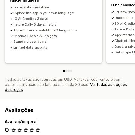
Funcionalidades
Funcionalida
Informações sobre lucros
Rastreio de compras
Try analytics risk-free
For new stor
Análise de funil
Explore the app in your own language
Carrinho abandonado
Understand y
10 AI Credits / 3 days
50 AI Credi
Imagens e relatórios
1 store Daily 3 days history
1 store Daily
App interface available in 8 languages
Mapas cromáticos
Dashboard de análise de dados
App interfac
Chatbot + basic AI insights
Dashboards personalizados
Relatórios de várias lojas
Chatbot + ba
Standard dashboard
Basic analy
Limited data visibility
Relatórios personalizados
Exportação de dados
Data export 
Análise do histórico
Previsão
Calendarização de relatórios
Notificações
Todas as taxas são faturadas em USD. As taxas recorrentes e com
base na utilização são faturadas a cada 30 dias.
Ver todas as opções
de preços
Avaliações
Avaliação geral
0