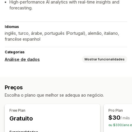
High-performance AI analytics with real-time insights and
forecasting.
Idiomas
inglês, turco, árabe, português (Portugal), alemão, italiano,
francêse espanhol
Categorias
Análise de dados
Mostrar funcionalidades
Comportamento do cliente
Rastreio em tempo real
Rastreio de atividade
Preços
Rastreio de eventos
Visualizações de página
Escolha o plano que melhor se adequa ao negócio.
Valor do tempo de vida (LTV)
Ligações quebradas
Análise da fidelização
Análise de coortes
Free Plan
Pro Plan
Marketing e vendas
$30
Gratuito
/ mês
Informações sobre IA
Atribuição de marketing
ou $330/ano 
Análise da finalização da compra
ROAS