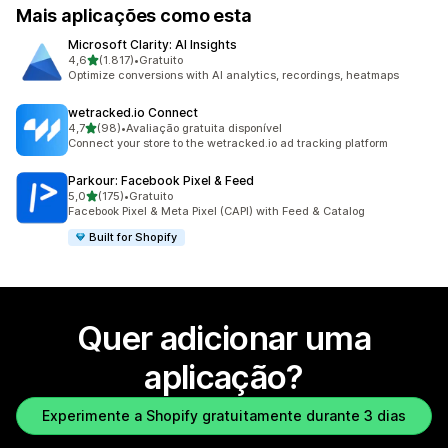
Mais aplicações como esta
Microsoft Clarity: AI Insights
de 5 estrelas
4,6
(1.817)
•
Gratuito
1817 total de avaliações
Optimize conversions with AI analytics, recordings, heatmaps
wetracked.io Connect
de 5 estrelas
4,7
(98)
•
Avaliação gratuita disponível
98 total de avaliações
Connect your store to the wetracked.io ad tracking platform
Parkour: Facebook Pixel & Feed
de 5 estrelas
5,0
(175)
•
Gratuito
175 total de avaliações
Facebook Pixel & Meta Pixel (CAPI) with Feed & Catalog
Built for Shopify
Quer adicionar uma
aplicação?
Experimente a Shopify gratuitamente durante 3 dias