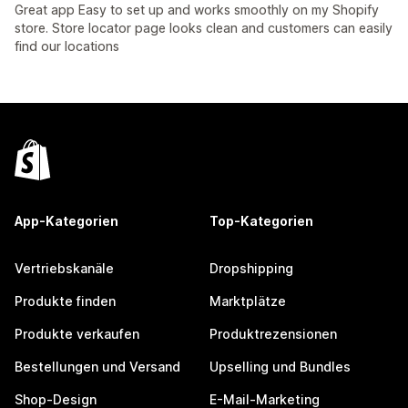
Great app Easy to set up and works smoothly on my Shopify
store. Store locator page looks clean and customers can easily
find our locations
App-Kategorien
Top-Kategorien
Vertriebskanäle
Dropshipping
Produkte finden
Marktplätze
Produkte verkaufen
Produktrezensionen
Bestellungen und Versand
Upselling und Bundles
Shop-Design
E-Mail-Marketing