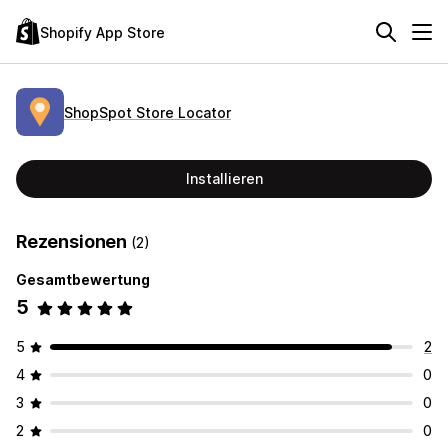
Shopify App Store
ShopSpot Store Locator
Installieren
Rezensionen
(2)
Gesamtbewertung
5
5
2
4
0
3
0
2
0