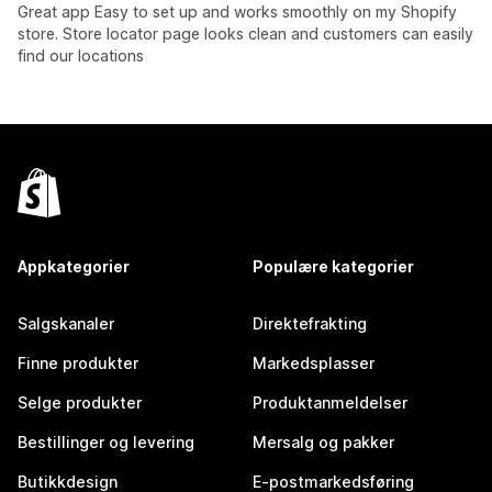
Great app Easy to set up and works smoothly on my Shopify
store. Store locator page looks clean and customers can easily
find our locations
Appkategorier
Populære kategorier
Salgskanaler
Direktefrakting
Finne produkter
Markedsplasser
Selge produkter
Produktanmeldelser
Bestillinger og levering
Mersalg og pakker
Butikkdesign
E-postmarkedsføring