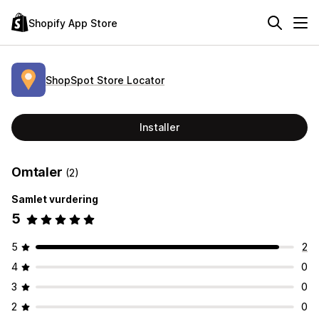
Shopify App Store
ShopSpot Store Locator
Installer
Omtaler
(2)
Samlet vurdering
5
5
2
4
0
3
0
2
0