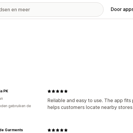
Door apps
ia PK
an
Reliable and easy to use. The app fits
den gebruiken de
helps customers locate nearby stores 
de Garments