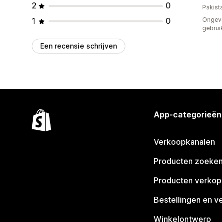
2
0
Pakist
1
0
Ongev
gebrui
Een recensie schrijven
App-categorieën
Verkoopkanalen
Producten zoeke
Producten verko
Bestellingen en v
Winkelontwerp