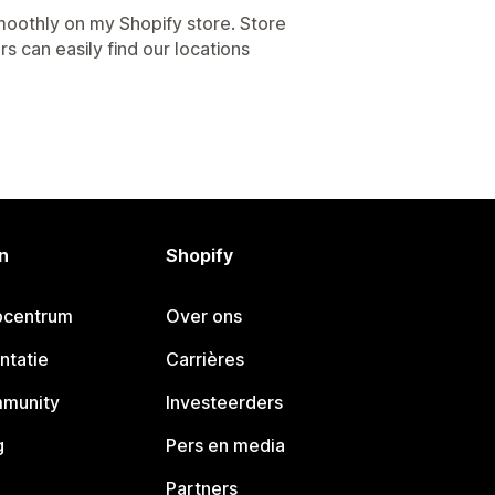
moothly on my Shopify store. Store
 can easily find our locations
n
Shopify
pcentrum
Over ons
ntatie
Carrières
mmunity
Investeerders
g
Pers en media
Partners