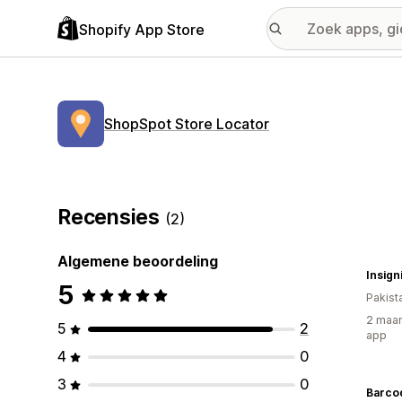
Shopify App Store
ShopSpot Store Locator
Recensies
(2)
Algemene beoordeling
Insign
5
Pakist
2 maan
5
2
app
4
0
3
0
Barco