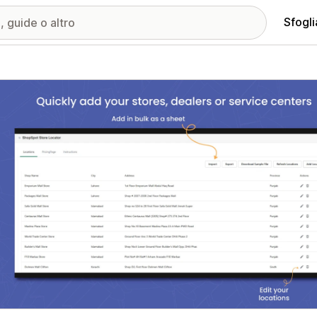
Sfogli
ria immagini in evidenza