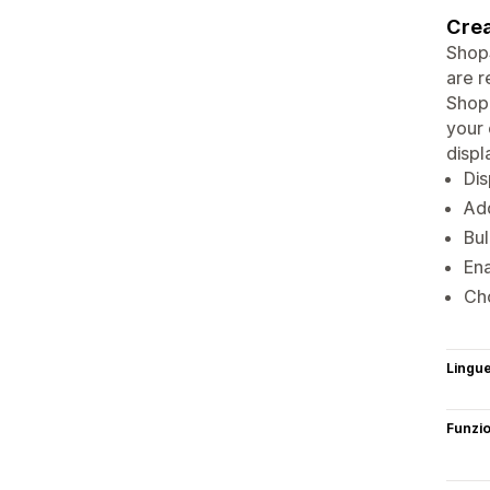
Crea
ShopS
are r
Shopi
your 
displ
Dis
Add
Bul
Ena
Cho
Lingu
Funzi