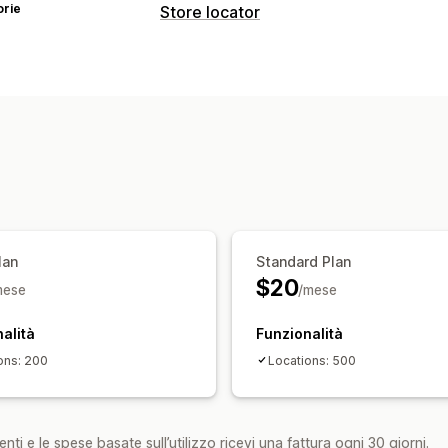
orie
Store locator
Opzioni di visualizzazione
Pagina dello store locator
Stili della
Ricerca e filtri
Ricerca per ubicazione
Ricerca per 
lan
Standard Plan
$20
mese
/mese
alità
Funzionalità
ons: 200
Locations: 500
nti e le spese basate sull’utilizzo ricevi una fattura ogni 30 giorni.