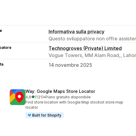
se
Informativa sulla privacy
Questo sviluppatore non offre assistenz
patore
Technogroves (Private) Limited
Vogue Towers, MM Alam Road,, Lahor
ta
14 novembre 2025
Way: Google Maps Store Locator
stelle su 5
4,6
(121)
•
Piano gratuito disponibile
121 recensioni totali
Find store location with Google Map stockist store map
locator
Built for Shopify