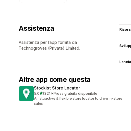
Assistenza
Risor
Assistenza per l’app fornita da
Svilup
Technogroves (Private) Limited.
Lancia
Altre app come questa
Stockist Store Locator
stelle su 5
5,0
(321)
•
Prova gratuita disponibile
321 recensioni totali
An attractive & flexible store locator to drive in-store
sales