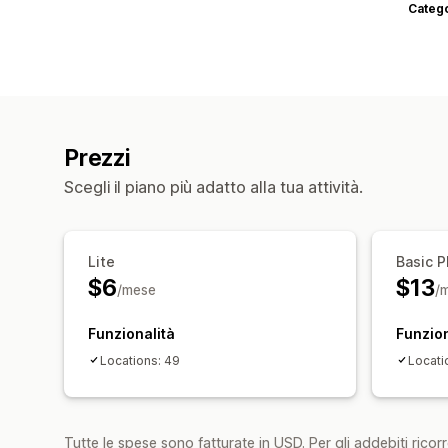
Categ
Prezzi
Scegli il piano più adatto alla tua attività.
Lite
Basic P
$6
$13
/mese
/
Funzionalità
Funzion
Locations: 49
Locati
Tutte le spese sono fatturate in USD. Per gli addebiti ricorre