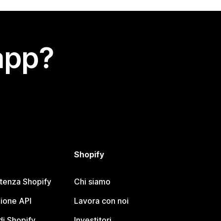
app?
Shopify
stenza Shopify
Chi siamo
ione API
Lavora con noi
i Shopify
Investitori