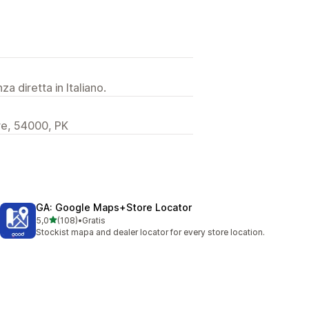
a diretta in Italiano.
e, 54000, PK
GA: Google Maps+Store Locator
stelle su 5
5,0
(108)
•
Gratis
108 recensioni totali
Stockist mapa and dealer locator for every store location.