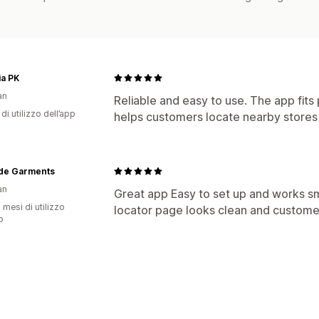
ia PK
an
Reliable and easy to use. The app fits
di utilizzo dell’app
helps customers locate nearby stores 
de Garments
an
Great app Easy to set up and works s
 mesi di utilizzo
locator page looks clean and customers
p