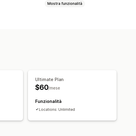
Mostra funzionalità
 mappa
Indicazioni
nome del negozio
Geolocalizzazione
Ultimate Plan
$60
/mese
Funzionalità
Locations: Unlimited