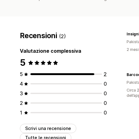
Recensioni
Insign
(2)
Pakist
2 mesi 
Valutazione complessiva
5
5
2
Barco
Pakist
4
0
Circa 2
3
0
dell’ap
2
0
1
0
Scrivi una recensione
Tutte le recensioni