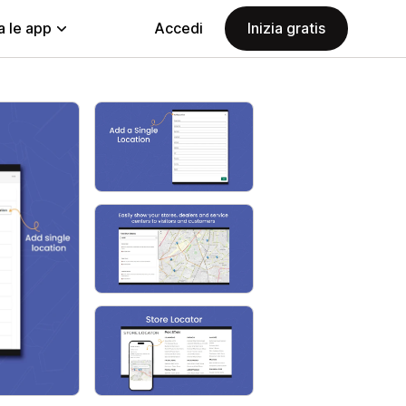
a le app
Accedi
Inizia gratis