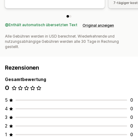
7-tägiger kos
Enthält automatisch übersetzten Text
Original anzeigen
Alle Gebühren werden in USD berechnet. Wiederkehrende und
nutzungsabhängige Gebühren werden alle 30 Tage in Rechnung
gestellt.
Rezensionen
Gesamtbewertung
0
5
0
4
0
3
0
2
0
1
0