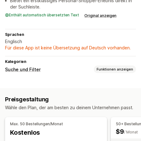
Bietet ein erstklassiges Personal-Shopper-Erlebnis direkt in
der Suchleiste.
Enthält automatisch übersetzten Text
Original anzeigen
Sprachen
Englisch
Für diese App ist keine Übersetzung auf Deutsch vorhanden.
Kategorien
Suche und Filter
Funktionen anzeigen
Suchfunktionen
Sofortsuche
KI-Suche
Preisgestaltung
Display-Anpassung
Wähle den Plan, der am besten zu deinem Unternehmen passt.
Responsivität für Mobilgeräte
Benutzerdefiniertes Styling
Max. 50 Bestellungen/Monat
50+ Bestellu
$9
Kostenlos
/ Monat