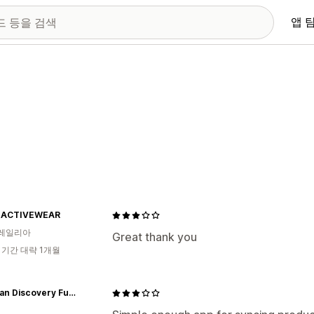
앱 
 ACTIVEWEAR
레일리아
Great thank you
 기간 대략 1개월
Hawaiian Discovery Furniture