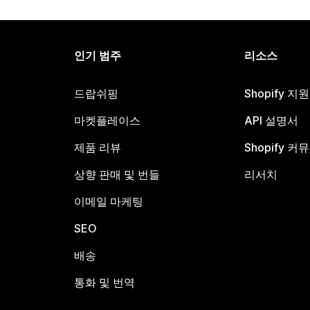
인기 범주
리소스
드랍쉬핑
Shopify 지
마켓플레이스
API 설명서
제품 리뷰
Shopify 커
상향 판매 및 번들
리서치
이메일 마케팅
SEO
배송
통화 및 번역