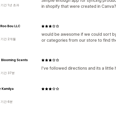
Simple enough app for syncing produc
 기간 1년 초과
in shopify that were created in Canva
 Roo Bou LLC
would be awesome if we could sort by
 기간 2개월
or categories from our store to find t
 Blooming Scents
I've followed directions and its a little
 기간 37분
y Kamilya
 기간 6분