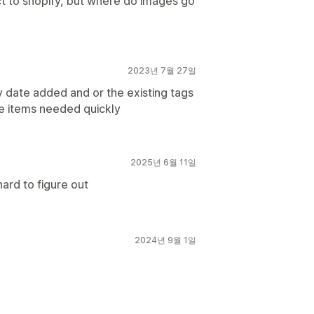
t to shopify, but where do images go
?
2023년 7월 27일
 date added and or the existing tags
he items needed quickly
2025년 6월 11일
 hard to figure out
2024년 9월 1일