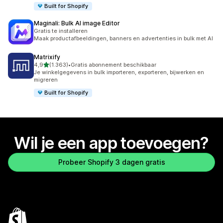
Built for Shopify
Maginali: Bulk AI image Editor
Gratis te installeren
Maak productafbeeldingen, banners en advertenties in bulk met AI
Matrixify
van 5 sterren
4,9
(1.363)
•
Gratis abonnement beschikbaar
1363 recensies in totaal
Je winkelgegevens in bulk importeren, exporteren, bijwerken en
migreren
Built for Shopify
Wil je een app toevoegen?
Probeer Shopify 3 dagen gratis