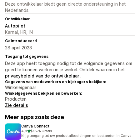
Deze ontwikkelaar biedt geen directe ondersteuning in het
Nederlands.
Ontwikkelaar
Autopilot
Karnal, HR, IN
Geïntroduceerd
28 april 2023
Toegang tot gegevens
Deze app heeft toegang nodig tot de volgende gegevens om
goed te kunnen werken in je winkel. Ontdek waarom in het
privacybeleid van de ontwikkelaar
.
Gegevens van medewerkers en bijdragers bekijken:
Winkeleigenaar
Winkelgegevens bekijken en bewerken:
Producten
Zie details
Meer apps zoals deze
Canva Connect
van 5 sterren
4,8
(387)
•
Gratis
387 recensies in totaal
Krijg toegang tot uw productafbeeldingen en bestanden in Canva