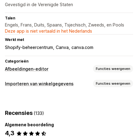
Gevestigd in de Verenigde Staten
Talen
Engels, Frans, Duits, Spaans, Tsjechisch, Zweeds, en Pools
Deze app is niet vertaald in het Nederlands
Werkt met
Shopify-beheercentrum
Canva
canva.com
Categorieën
Afbeeldingen-editor
Functies weergeven
Beeldoptimalisatie
Importeren van winkelgegevens
Functies weergeven
Verwijderen achtergrond
Beeldcompressie
AI-generatie
Gegevenssynchronisatie
Aangepaste achtergronden
Productsynchronisatie
Bulkbewerking
Recensies
(133)
Gegevensmigratie
Bijsnijden
Grootte aanpassen
Algemene beoordeling
Producten
4,3