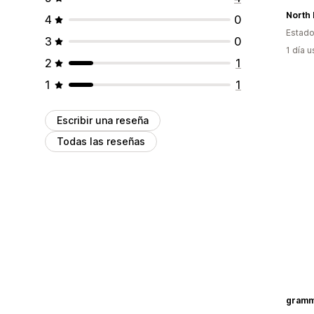
North 
4
0
Estado
3
0
1 día 
2
1
1
1
Escribir una reseña
Todas las reseñas
gram