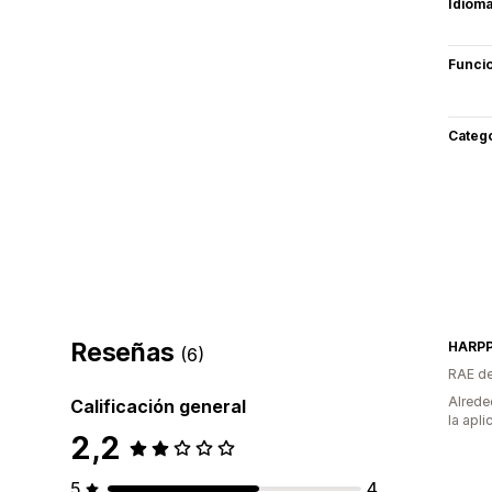
Idiom
Funci
Categ
Reseñas
HARP
(6)
RAE de
Alrede
Calificación general
la apli
2,2
5
4