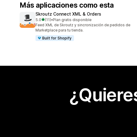
Más aplicaciones como esta
Skroutz Connect XML & Orders
de 5 estrellas
5.0
(11)
•
Plan gratis disponible
11 reseñas en total
Feed XML de Skroutz y sincronización de pedidos de
Marketplace para tu tienda.
Built for Shopify
¿Quiere