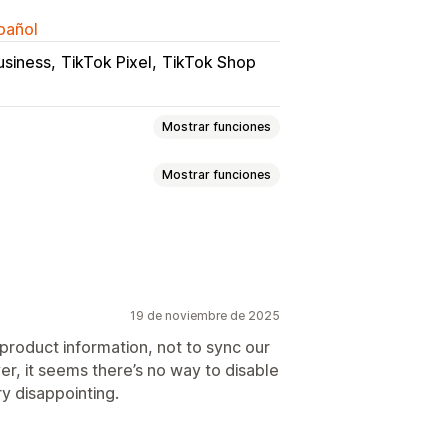
spañol
usiness
TikTok Pixel
TikTok Shop
Mostrar funciones
Mostrar funciones
to
Variantes
SKU
o
En tiempo real
Personalizado
os
Reglas personalizadas
es de pedidos
Alertas de inventario
19 de noviembre de 2025
ción y exportación de datos
 masiva
Actualizaciones de tienda
 product information, not to sync our
llados
r, it seems there’s no way to disable
ción de productos
ry disappointing.
zación de feed