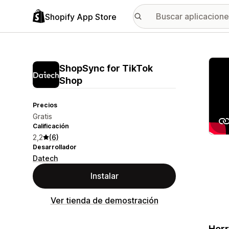
Shopify App Store
Galer
ShopSync for TikTok
Shop
Precios
Gratis
Calificación
2,2
(6)
Desarrollador
Datech
Instalar
Ver tienda de demostración
Herr