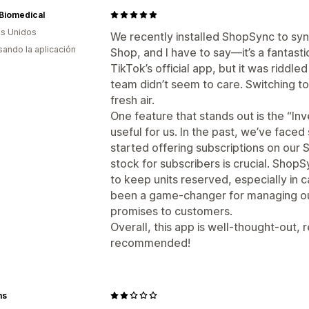
Biomedical
s Unidos
We recently installed ShopSync to syn
usando la aplicación
Shop, and I have to say—it’s a fantast
TikTok’s official app, but it was riddl
team didn’t seem to care. Switching t
fresh air.
One feature that stands out is the “Inve
useful for us. In the past, we’ve face
started offering subscriptions on our 
stock for subscribers is crucial. ShopS
to keep units reserved, especially in ca
been a game-changer for managing our
promises to customers.
Overall, this app is well-thought-out, r
recommended!
ms