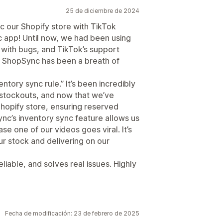
25 de diciembre de 2024
c our Shopify store with TikTok
ic app! Until now, we had been using
ed with bugs, and TikTok’s support
o ShopSync has been a breath of
ntory sync rule.” It’s been incredibly
d stockouts, and now that we’ve
Shopify store, ensuring reserved
ync’s inventory sync feature allows us
se one of our videos goes viral. It’s
 stock and delivering on our
eliable, and solves real issues. Highly
Fecha de modificación: 23 de febrero de 2025