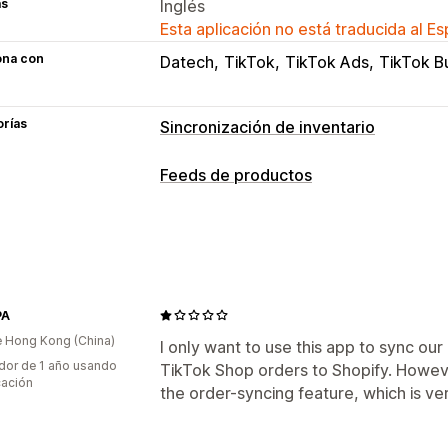
as
Inglés
Esta aplicación no está traducida al E
ona con
Datech
TikTok
TikTok Ads
TikTok B
orías
Sincronización de inventario
Tipos de sincronización
Feeds de productos
Pedidos
Precios
Detalles del produc
Personalización de feed
Múltiples tiendas
Automático
Masiv
Filtros de atributos
Mapeo de atribut
Notificaciones e informes
Sincronización de variantes
Alertas automatizadas
Actualizacion
Gestión de feed
PA
Alertas de existencias bajas
Importa
 Hong Kong (China)
Sincronización de productos
Edición
I only want to use this app to sync our
Estado en tiempo real
Registros deta
dor de 1 año usando
TikTok Shop orders to Shopify. Howeve
Actualizaciones en tiempo real
Selec
cación
the order-syncing feature, which is ve
Soporte técnico de inventario
Optimi
Monitoreo de rendimiento