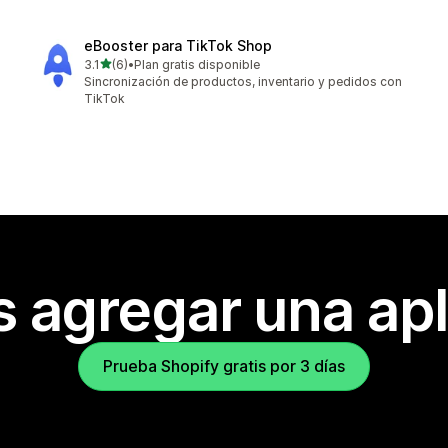
eBooster para TikTok Shop
de 5 estrellas
3.1
(6)
•
Plan gratis disponible
6 reseñas en total
Sincronización de productos, inventario y pedidos con
TikTok
s agregar una apl
Prueba Shopify gratis por 3 días