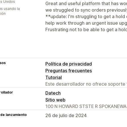
s Unidos
Great and useful platform that has wor
s usando la
we struggled to sync orders previousl
ción
**update: I'm struggling to get a hol
help work through an urgent issue upg
Frustrating not to be able to get a hol
sos
Política de privacidad
Preguntas frecuentes
Tutorial
Este desarrollador no ofrece soporte 
ollador
Datech
Sitio web
100 N HOWARD STSTE R SPOKANEWA 9
 de lanzamiento
26 de julio de 2024