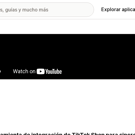
Explorar aplic
ía de imágenes destacadas
amienta de integración de TikTok Shop para sinc