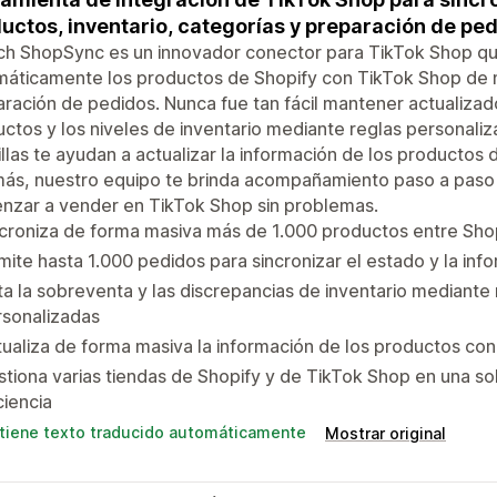
uctos, inventario, categorías y preparación de pe
h ShopSync es un innovador conector para TikTok Shop que
áticamente los productos de Shopify con TikTok Shop de m
ración de pedidos. Nunca fue tan fácil mantener actualizado
ctos y los niveles de inventario mediante reglas personaliz
illas te ayudan a actualizar la información de los productos
s, nuestro equipo te brinda acompañamiento paso a paso d
nzar a vender en TikTok Shop sin problemas.
croniza de forma masiva más de 1.000 productos entre Shop
ite hasta 1.000 pedidos para sincronizar el estado y la inf
ta la sobreventa y las discrepancias de inventario mediante 
rsonalizadas
ualiza de forma masiva la información de los productos con
tiona varias tiendas de Shopify y de TikTok Shop en una so
ciencia
tiene texto traducido automáticamente
Mostrar original