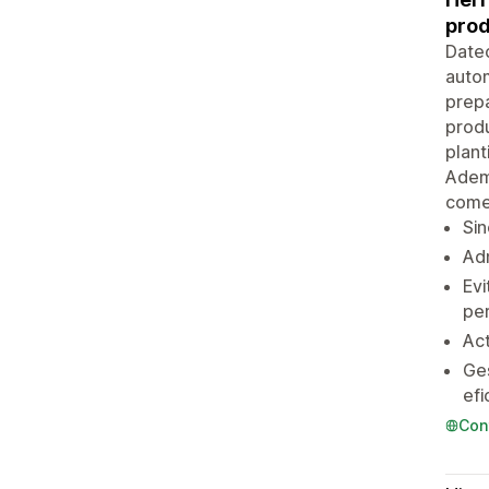
prod
Datec
autom
prepa
produ
plant
Ademá
come
Sin
Adm
Evi
pe
Act
Ges
efi
Con