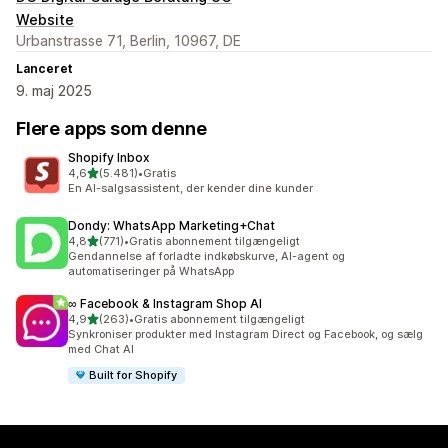
Website
Urbanstrasse 71, Berlin, 10967, DE
Lanceret
9. maj 2025
Flere apps som denne
Shopify Inbox
ud af 5 stjerner
4,6
(5.481)
•
Gratis
5481 anmeldelser i alt
En AI-salgsassistent, der kender dine kunder
Dondy: WhatsApp Marketing+Chat
ud af 5 stjerner
4,8
(771)
•
Gratis abonnement tilgængeligt
771 anmeldelser i alt
Gendannelse af forladte indkøbskurve, AI-agent og
automatiseringer på WhatsApp
∞ Facebook & Instagram Shop AI
ud af 5 stjerner
4,9
(263)
•
Gratis abonnement tilgængeligt
263 anmeldelser i alt
Synkroniser produkter med Instagram Direct og Facebook, og sælg
med Chat AI
Built for Shopify