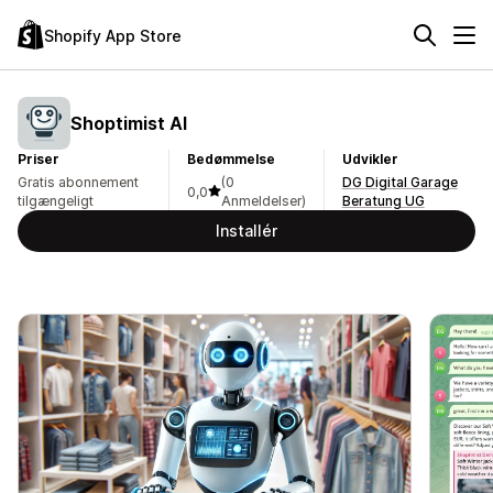
Shopify App Store
Shoptimist AI
Priser
Bedømmelse
Udvikler
Gratis abonnement
(0
DG Digital Garage
0,0
tilgængeligt
Anmeldelser)
Beratung UG
Installér