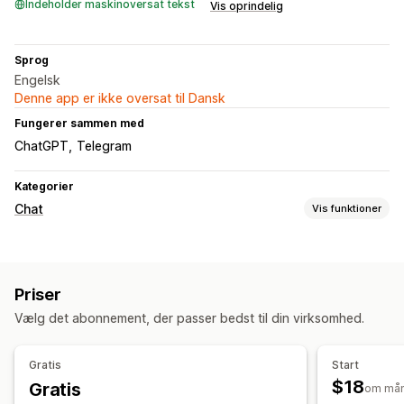
Indeholder maskinoversat tekst
Vis oprindelig
Sprog
Engelsk
Denne app er ikke oversat til Dansk
Fungerer sammen med
ChatGPT
Telegram
Kategorier
Chat
Vis funktioner
Beskeder i realtid
Chatbotter med kunstig intelligens
Livechat
Priser
Sociale medier
Flere sprog
Kundeindblik
Vælg det abonnement, der passer bedst til din virksomhed.
Automatiske svar
Produktanbefalinger
Hurtige svar
Gratis
Start
$18
Gratis
Tilpasning
om må