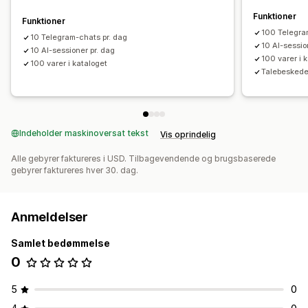
Chatknapper
Funktioner
Funktioner
100 Telegra
10 Telegram-chats pr. dag
10 AI-sessio
10 AI-sessioner pr. dag
100 varer i 
100 varer i kataloget
Talebeskede
Indeholder maskinoversat tekst
Vis oprindelig
Alle gebyrer faktureres i USD. Tilbagevendende og brugsbaserede
gebyrer faktureres hver 30. dag.
Anmeldelser
Samlet bedømmelse
0
5
0