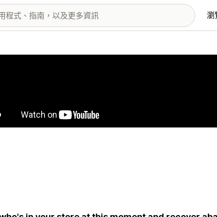
瀏
圖片圖庫
who's in your store at this moment and recover a