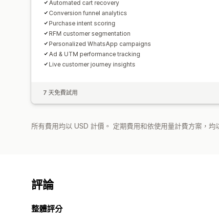
Automated cart recovery
Conversion funnel analytics
Purchase intent scoring
RFM customer segmentation
Personalized WhatsApp campaigns
Ad & UTM performance tracking
Live customer journey insights
7 天免費試用
所有費用均以 USD 計價。 定期費用和依使用量計費方案，均以
評論
整體評分