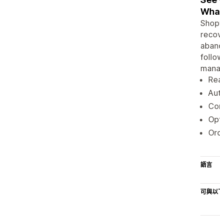
Wha
Shopt
recov
aband
follo
mana
Rea
Au
Co
Op
Or
語言
可與以