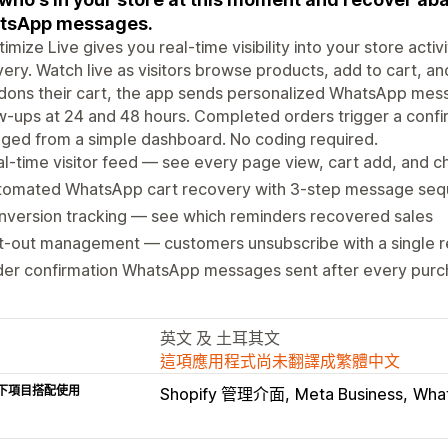
tsApp messages.
imize Live gives you real-time visibility into your store ac
ery. Watch live as visitors browse products, add to cart, 
ons their cart, the app sends personalized WhatsApp messa
w-ups at 24 and 48 hours. Completed orders trigger a confi
ged from a simple dashboard. No coding required.
l-time visitor feed — see every page view, cart add, and 
tomated WhatsApp cart recovery with 3-step message se
nversion tracking — see which reminders recovered sales
t-out management — customers unsubscribe with a single r
der confirmation WhatsApp messages sent after every pur
英文 及 土耳其文
這項應用程式尚未翻譯成繁體中文
下項目搭配使用
Shopify 管理介面
Meta Business
What