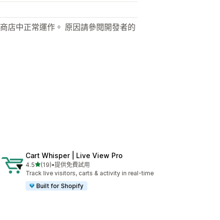
商店中正常運作。 原因請參閱開發者的
Cart Whisper | Live View Pro
滿分 5 顆星
4.5
(19)
•
提供免費試用
共有 19 則評價
Track live visitors, carts & activity in real-time
Built for Shopify