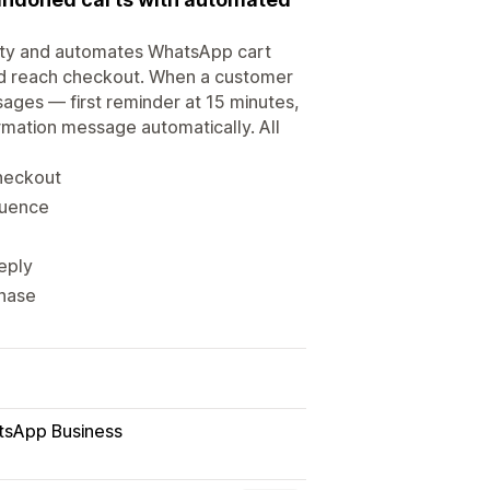
tivity and automates WhatsApp cart
and reach checkout. When a customer
ges — first reminder at 15 minutes,
rmation message automatically. All
checkout
quence
eply
chase
sApp Business