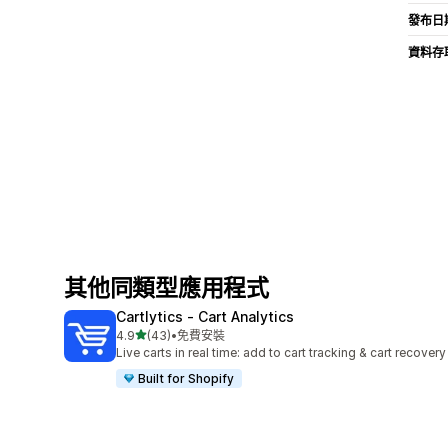
發布日
資料存
其他同類型應用程式
Cartlytics ‑ Cart Analytics
滿分 5 顆星
4.9
(43)
•
免費安裝
共有 43 則評價
Live carts in real time: add to cart tracking & cart recovery
Built for Shopify