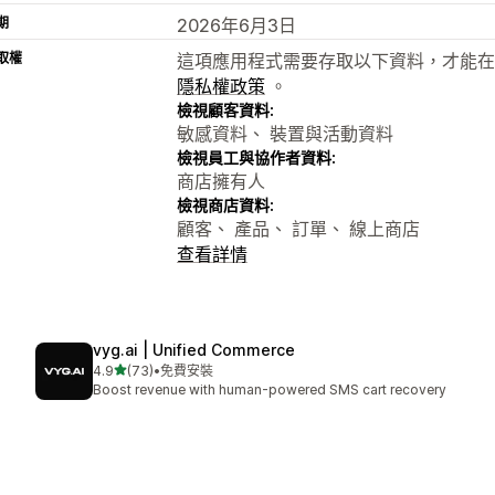
期
2026年6月3日
取權
這項應用程式需要存取以下資料，才能在
隱私權政策
。
檢視顧客資料:
敏感資料、 裝置與活動資料
檢視員工與協作者資料:
商店擁有人
檢視商店資料:
顧客、 產品、 訂單、 線上商店
查看詳情
vyg.ai | Unified Commerce
滿分 5 顆星
4.9
(73)
•
免費安裝
共有 73 則評價
Boost revenue with human-powered SMS cart recovery