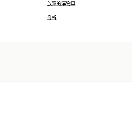
放棄的購物車
購物車提醒
分析
個人化行銷活動
多管道傳送訊息
轉換
顧客行為
顯示選項
即時追蹤
行為追蹤
活動追蹤
頁面閱覽
自訂折扣代碼
目標設定規則
行為追蹤
行銷和銷售
結帳分析
購買追蹤
放棄的購物車
像素
視覺化內容和報告
通知
GDPR 法規遵循