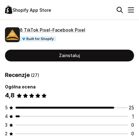
Shopify App Store
δ TikTok Pixel‑Facebook Pixel
Built for Shopify
Zainstaluj
Recenzje
(27)
Ogólna ocena
4,8
5
25
4
1
3
0
2
0