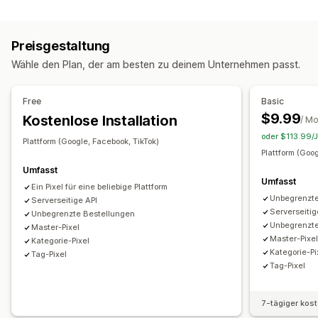
Kundenverhalten
Tracking in Echtzeit
Aktivitäts-Tracking
Event-Tracking
Preisgestaltung
Sitzungswiederholung
Segmentierung
Seitenaufrufe
Wähle den Plan, der am besten zu deinem Unternehmen passt.
Besucher-IP
Lifetime Value (LTV)
Kohortenanalyse
Marketing und Vertrieb
Free
Basic
KI-Einblicke
Marketingattribution
Checkout-Analysen
$9.99
Kostenlose Installation
/ M
ROAS
Gewinneinblicke
Kaufverfolgung
Funnel-Analyse
oder $113.99/J
Plattform (Google, Facebook, TikTok)
UTM-Tracking
Abgebrochener Warenkorb
Pixel-Tracking
Plattform (Goo
Umfasst
Bildmaterial und Berichte
Umfasst
Ein Pixel für eine beliebige Plattform
Analyse-Dashboard
Benutzerdefinierte Dashboards
Unbegrenzte 
Serverseitige API
Benchmarking
Benutzerdefinierte Berichte
Datenexport
Serverseitig
Unbegrenzte Bestellungen
Unbegrenzte
Master-Pixel
Historische Analyse
DSGVO-Compliance
Master-Pixe
Kategorie-Pixel
Kategorie-Pi
Tag-Pixel
Tag-Pixel
7-tägiger kos