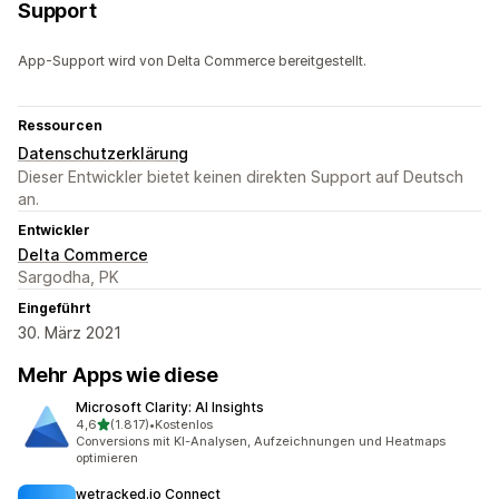
Support
App-Support wird von Delta Commerce bereitgestellt.
Ressourcen
Datenschutzerklärung
Dieser Entwickler bietet keinen direkten Support auf Deutsch
an.
Entwickler
Delta Commerce
Sargodha, PK
Eingeführt
30. März 2021
Mehr Apps wie diese
Microsoft Clarity: AI Insights
von 5 Sternen
4,6
(1.817)
•
Kostenlos
1817 Rezensionen insgesamt
Conversions mit KI-Analysen, Aufzeichnungen und Heatmaps
optimieren
wetracked.io Connect