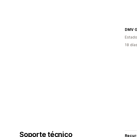
DMV G
Estado
18 día
Soporte técnico
Recur