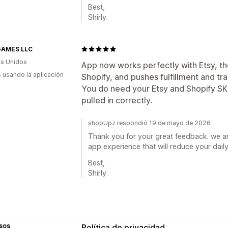
Best,
Shirly.
AMES LLC
s Unidos
App now works perfectly with Etsy, the 
s usando la aplicación
Shopify, and pushes fulfillment and tra
You do need your Etsy and Shopify SK
pulled in correctly.
shopUpz respondió 19 de mayo de 2026
Thank you for your great feedback. we ar
app experience that will reduce your daily
Best,
Shirly.
sos
Política de privacidad