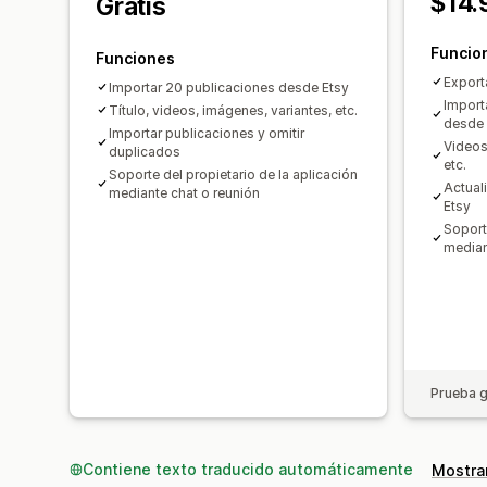
$14.
Gratis
Funcio
Funciones
Export
Importar 20 publicaciones desde Etsy
Import
Título, videos, imágenes, variantes, etc.
desde 
Importar publicaciones y omitir
Videos,
duplicados
etc.
Soporte del propietario de la aplicación
Actual
mediante chat o reunión
Etsy
Soport
median
Prueba g
Contiene texto traducido automáticamente
Mostrar