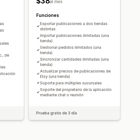
$38
al mes
Funciones
das
Exportar publicaciones a dos tiendas
distintas
das
Importar publicaciones ilimitadas (una
tienda)
sales
Gestionar pedidos ilimitados (una
tienda)
c., de
Sincronizar cantidades ilimitadas (una
tienda)
les
Actualizar precios de publicaciones de
plicación
Etsy (una tienda)
Soporte para múltiples sucursales
Soporte del propietario de la aplicación
mediante chat o reunión
Prueba gratis de 3 día