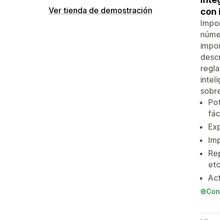
Ver tienda de demostración
con 
Impor
númer
impor
descr
regla
intel
sobr
Pot
fác
Exp
Imp
Rep
etc
Act
Con