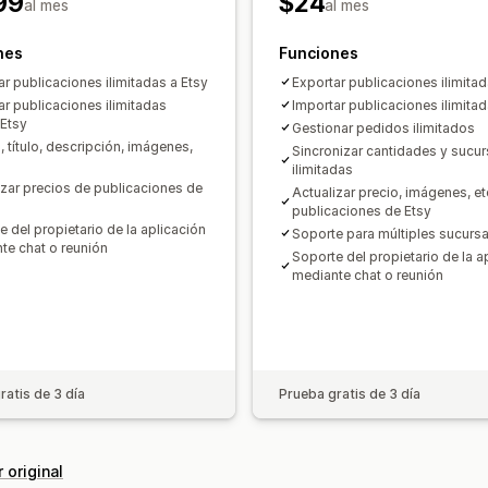
99
$24
al mes
al mes
nes
Funciones
ar publicaciones ilimitadas a Etsy
Exportar publicaciones ilimita
ar publicaciones ilimitadas
Importar publicaciones ilimita
Etsy
Gestionar pedidos ilimitados
 título, descripción, imágenes,
Sincronizar cantidades y sucur
ilimitadas
izar precios de publicaciones de
Actualizar precio, imágenes, et
publicaciones de Etsy
e del propietario de la aplicación
Soporte para múltiples sucursa
te chat o reunión
Soporte del propietario de la a
mediante chat o reunión
ratis de 3 día
Prueba gratis de 3 día
 original