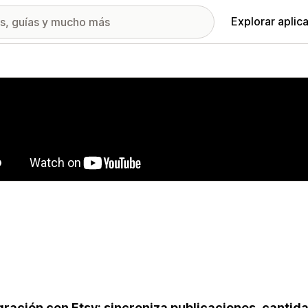
Explorar aplic
ía de imágenes destacadas
gración con Etsy: sincroniza publicaciones, cantid