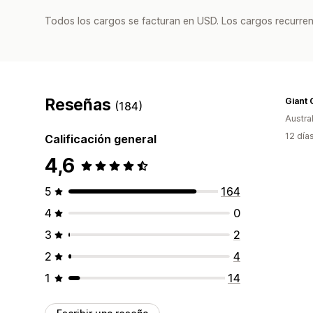
Todos los cargos se facturan en USD. Los cargos recurren
Reseñas
Giant 
(184)
Austral
12 día
Calificación general
4,6
5
164
4
0
3
2
2
4
1
14