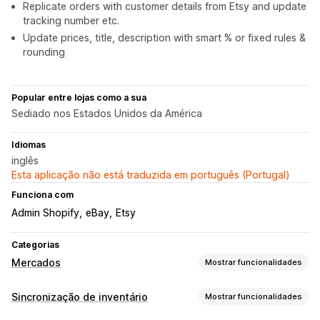
Replicate orders with customer details from Etsy and update
tracking number etc.
Update prices, title, description with smart % or fixed rules &
rounding
Popular entre lojas como a sua
Sediado nos Estados Unidos da América
Idiomas
inglês
Esta aplicação não está traduzida em português (Portugal)
Funciona com
Admin Shopify
eBay
Etsy
Categorias
Mercados
Mostrar funcionalidades
Gestão de listagens
Sincronização de inventário
Mostrar funcionalidades
Feeds de produtos
Sincronização de produtos