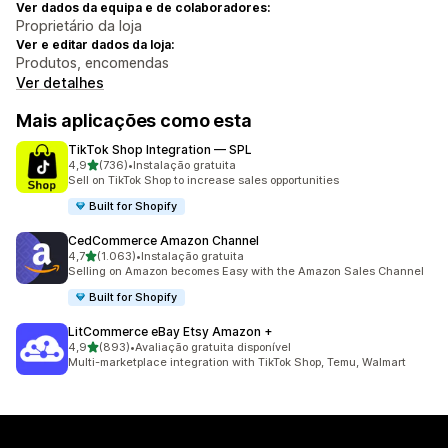
Ver dados da equipa e de colaboradores:
Proprietário da loja
Ver e editar dados da loja:
Produtos, encomendas
Ver detalhes
Mais aplicações como esta
TikTok Shop Integration — SPL
de 5 estrelas
4,9
(736)
•
Instalação gratuita
736 total de avaliações
Sell on TikTok Shop to increase sales opportunities
Built for Shopify
CedCommerce Amazon Channel
de 5 estrelas
4,7
(1.063)
•
Instalação gratuita
1063 total de avaliações
Selling on Amazon becomes Easy with the Amazon Sales Channel
Built for Shopify
LitCommerce eBay Etsy Amazon +
de 5 estrelas
4,9
(893)
•
Avaliação gratuita disponível
893 total de avaliações
Multi-marketplace integration with TikTok Shop, Temu, Walmart