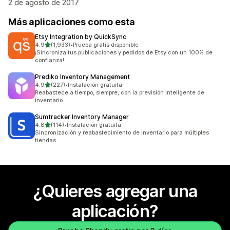
2 de agosto de 2017
Más aplicaciones como esta
Etsy Integration by QuickSync
de 5 estrellas
4.9
(1,933)
•
Prueba gratis disponible
1933 reseñas en total
¡Sincroniza tus publicaciones y pedidos de Etsy con un 100% de
confianza!
Prediko Inventory Management
de 5 estrellas
4.9
(227)
•
Instalación gratuita
227 reseñas en total
Reabastece a tiempo, siempre, con la previsión inteligente de
inventario.
Sumtracker Inventory Manager
de 5 estrellas
4.8
(114)
•
Instalación gratuita
114 reseñas en total
Sincronización y reabastecimiento de inventario para múltiples
tiendas
¿Quieres agregar una
aplicación?