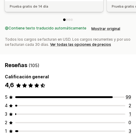
Prueba gratis de 14 día
Prueba gratis 
Contiene texto traducido automáticamente
Mostrar original
Todos los cargos se facturan en USD. Los cargos recurrentes y por uso
se facturan cada 30 días.
Ver todas las opciones de precios
Reseñas
(105)
Calificación general
4,6
5
99
4
2
3
1
2
0
1
3