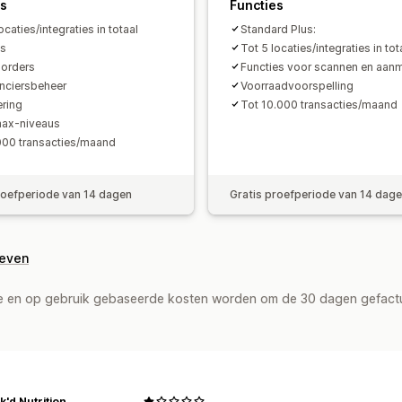
es
Functies
ocaties/integraties in totaal
Standard Plus:
ls
Tot 5 locaties/integraties in tot
orders
Functies voor scannen en aan
nciersbeheer
Voorraadvoorspelling
ering
Tot 10.000 transacties/maand
max-niveaus
000 transacties/maand
roefperiode van 14 dagen
Gratis proefperiode van 14 dag
geven
de en op gebruik gebaseerde kosten worden om de 30 dagen gefact
k'd Nutrition