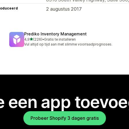
roduceerd
2 augustus 2017
Prediko Inventory Management
van 5 sterren
4,9
(226)
•
Gratis te installeren
226 recensies in totaal
Vul altijd op tijd aan met slimme voorraadprognoses.
je een app toevo
Probeer Shopify 3 dagen gratis