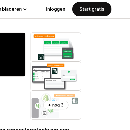
 bladeren
Inloggen
Start gratis
+ nog 3
 en rapportagetools om een