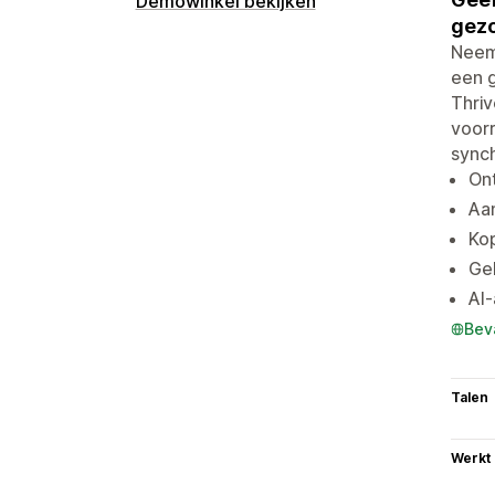
Demowinkel bekijken
gezo
Neem
een g
Thriv
voorr
synch
Ont
Aa
Ko
Geb
AI-
Bev
Talen
Werkt