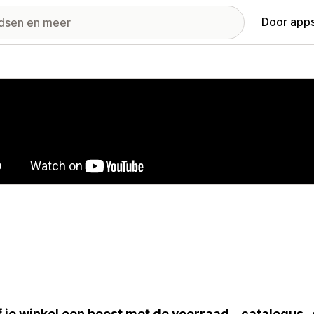
Door apps
ij met uitgelichte afbeeldingen
 je winkel een boost met de voorraad-, catalogus-