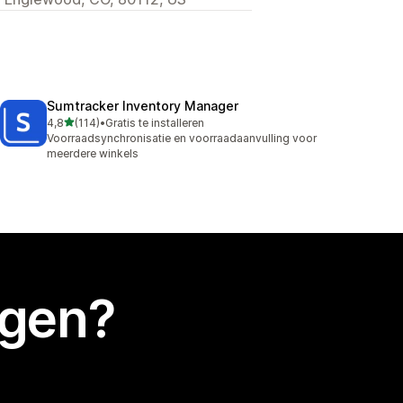
Sumtracker Inventory Manager
van 5 sterren
4,8
(114)
•
Gratis te installeren
114 recensies in totaal
Voorraadsynchronisatie en voorraadaanvulling voor
meerdere winkels
egen?