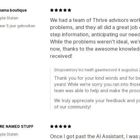
mama boutique
gde Staten
We had a team of Thrive advisors work
er 5 jaar gebruiken
problems, and they all did a great job 
p
step information, anticipating our need
While the problems weren't ideal, we'
now, thanks to the awesome knowled
received!
Shopventory Inc heeft geantwoord 4 augustus
Thank you for your kind words and for be
years! While we're sorry you ran into thos
team was able to help and make the proce
We truly appreciate your feedback and you
of our community!
RE NAMED STUFF
gde Staten
Once I got past the AI Assistant, I was 