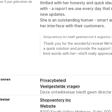
an 5 jaar gebruiken de
thrilled with her honesty and quick ide
with - a report we use every day that 
new updates.
She is an outstanding human - smart a
her interface with their customers.
Shopventory Inc heeft geantwoord 4 augustus
Thank you for the wonderful review! We're 
a quick solution and provide the support 
kind words with her—she'll really appreci
ronnen
Privacybeleid
Veelgestelde vragen
Deze ontwikkelaar biedt geen directe
kelaar
Shopventory Inc
Website
8310 South Valley Highway, Suite 300