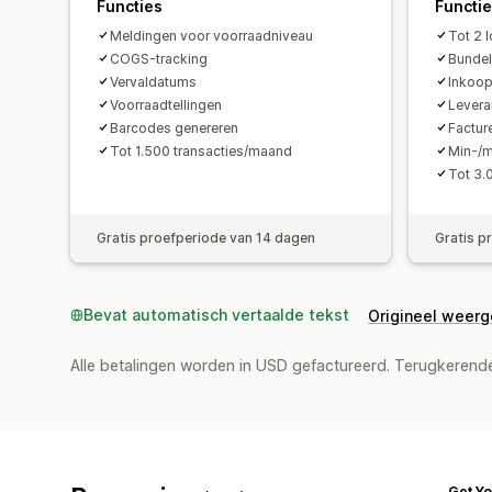
Functies
Functi
Meldingen voor voorraadniveau
Tot 2 l
COGS-tracking
Bunde
Vervaldatums
Inkoop
Voorraadtellingen
Levera
Barcodes genereren
Factur
Tot 1.500 transacties/maand
Min-/
Tot 3.
Gratis proefperiode van 14 dagen
Gratis p
Bevat automatisch vertaalde tekst
Origineel weer
Alle betalingen worden in USD gefactureerd. Terugkeren
Get Yo