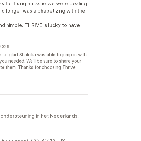
as for fixing an issue we were dealing
no longer was alphabetizing with the
nd nimble. THRIVE is lucky to have
 2026
so glad Shakillia was able to jump in with
you needed. We'll be sure to share your
ate them. Thanks for choosing Thrive!
 ondersteuning in het Nederlands.
, Englewood, CO, 80112, US