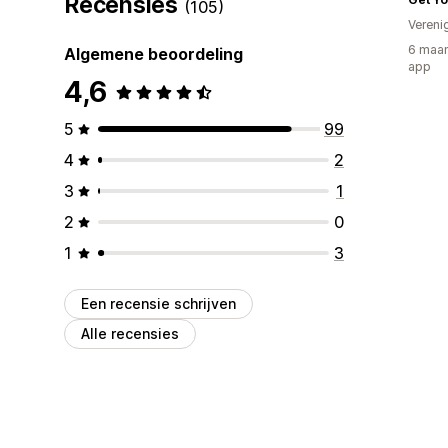
Recensies
(105)
Vereni
6 maan
Algemene beoordeling
app
4,6
5
99
4
2
3
1
2
0
1
3
Een recensie schrijven
Alle recensies