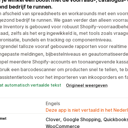
nd bedrijf te runnen.
 afscheid van spreadsheets en workarounds met een voorr
ezond bedrijf te runnen. We gaan verder dan alleen voorr
e Inventory is gebouwd voor robuust Shopify-voorraadbehe
aad, zelfs als het erg ingewikkeld is, met tools zoals vraag
ronisatie, bundels en tracking op componentniveau.
grendel talloze vooraf gebouwde rapporten voor realtime 
ngepaste meldingen, bijbestelniveaus en geautomatiseerd
ppel meerdere Shopify-accounts en toonaangevende kass
ruik een barcodescanner om producten snel te tellen, te 
assistentietools voor het importeren van inkooporders en fa
at automatisch vertaalde tekst
Origineel weergeven
Engels
Deze app is niet vertaald in het Neder
 met
Clover
Google Shopping
Quickbooks
WooCommerce