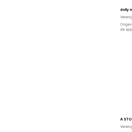
dolly 
Vereni
Ongeve
de ap
A STO
Vereni