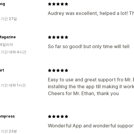
ang
Audrey was excellent, helped a lot! T
 기간 27일
Magazine
레일리아
So far so good! but only time will tell
 기간 대략 4시간
art
Easy to use and great support fro Mr.
 기간 대략 1시간
installing the the app till making it wo
Cheers for Mr. Ethan, thank you
ompress
Wonderful App and wonderful support 
 기간 23분