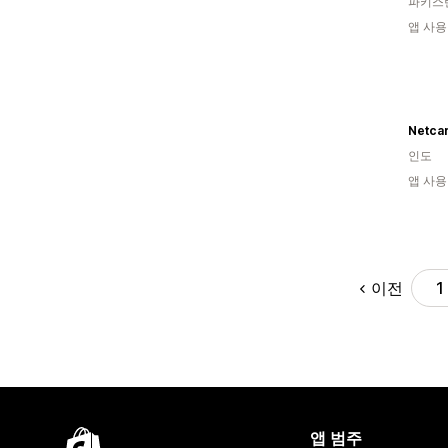
파키스
앱 사용
Netca
인도
앱 사용
이전
1
앱 범주