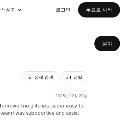
탐색하기
로그인
무료로 시작
설치
상세 검색
정렬
2025년 12월 28일
orm well no glitches. super easy to
t team) was suppportive and assist