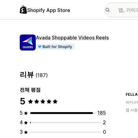
Shopify App Store
Avada Shoppable Videos Reels
Built for Shopify
리뷰
(187)
전체 평점
FELLA
5
파키스
앱 사용
5
185
4
2
3
0