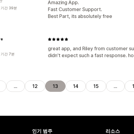
탄
Amazing App.
 기간 39분
Fast Customer Support.
Best Part, its absolutely free
re
great app, and Riley from customer su
 기간 7분
didn't expect such a fast response. ho
…
12
13
14
15
…
인기 범주
리소스