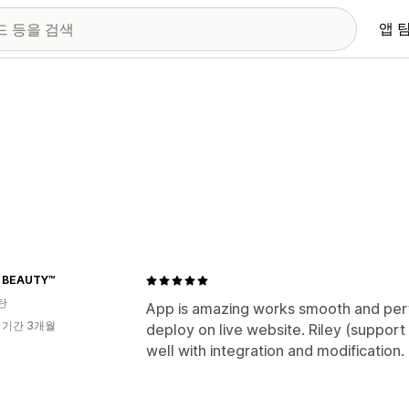
앱 
 BEAUTY™
탄
App is amazing works smooth and perf
 기간 3개월
deploy on live website. Riley (suppor
well with integration and modification.