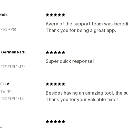
Nails
Avery of the support team was incredib
 기간 42분
Thank you for being a great app.
Michel Germain Parfums Ltd.
Super quick response!
 기간 대략 1시간
BELLA
레일리아
Besides having an amazing tool, the sup
 기간 대략 1시간
Thank you for your valuable time!