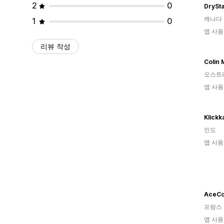
2
0
DrySt
캐나다
1
0
앱 사용
리뷰 작성
Colin 
오스트
앱 사용
Klickk
인도
앱 사용
AceC
프랑스
앱 사용