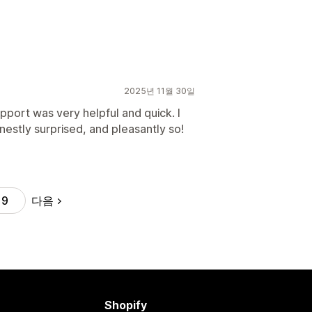
2025년 11월 30일
pport was very helpful and quick. I
nestly surprised, and pleasantly so!
다음
19
Shopify