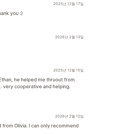
2025년 12월 17일
hank you :)
2026년 2월 13일
2025년 12월 15일
 Ethan, he helped me thruout from
rk. very cooperative and helping.
2026년 2월 12일
from Olivia. I can only recommend