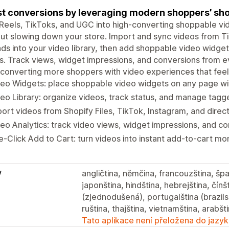
t conversions by leveraging modern shoppers’ sho
Reels, TikToks, and UGC into high-converting shoppable vid
ut slowing down your store. Import and sync videos from Ti
ds into your video library, then add shoppable video widg
. Track views, widget impressions, and conversions from ev
 converting more shoppers with video experiences that feel 
eo Widgets: place shoppable video widgets on any page wit
eo Library: organize videos, track status, and manage tagg
ort videos from Shopify Files, TikTok, Instagram, and direc
eo Analytics: track video views, widget impressions, and co
-Click Add to Cart: turn videos into instant add-to-cart m
y
angličtina, němčina, francouzština, špan
japonština, hindština, hebrejština, čínšt
(zjednodušená), portugalština (brazils
ruština, thajština, vietnamština, arabšt
Tato aplikace není přeložena do jazyk