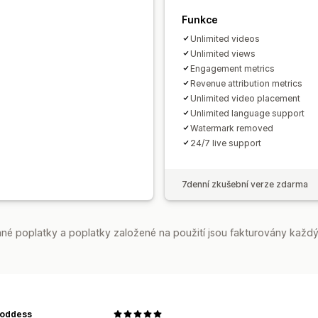
Funkce
Unlimited videos
Unlimited views
Engagement metrics
Revenue attribution metrics
Unlimited video placement
Unlimited language support
Watermark removed
24/7 live support
7denní zkušební verze zdarma
é poplatky a poplatky založené na použití jsou fakturovány každý
Goddess