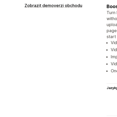
Zobrazit demoverzi obchodu
Boos
Turn 
witho
uploa
pages
start
Vid
Vid
Imp
Vid
One
Jazyk