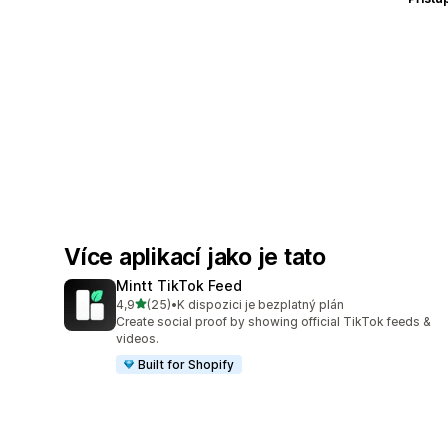
Více aplikací jako je tato
Mintt TikTok Feed
z 5 hvězd
4,9
(25)
•
K dispozici je bezplatný plán
Celkový počet recenzí: 25
Create social proof by showing official TikTok feeds &
videos.
Built for Shopify