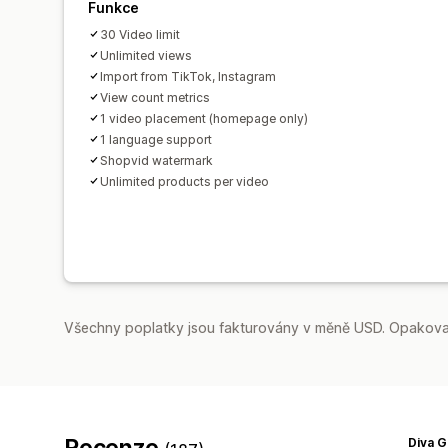
Funkce
30 Video limit
Unlimited views
Import from TikTok, Instagram
View count metrics
1 video placement (homepage only)
1 language support
Shopvid watermark
Unlimited products per video
Všechny poplatky jsou fakturovány v měně USD. Opakovan
Recenze
Diva 