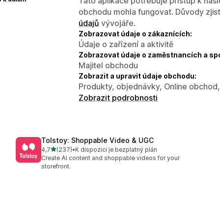
Tato aplikace potřebuje přístup k ná
obchodu mohla fungovat. Důvody zjist
údajů
vývojáře.
Zobrazovat údaje o zákaznících:
Údaje o zařízení a aktivitě
Zobrazovat údaje o zaměstnancích a sp
Majitel obchodu
Zobrazit a upravit údaje obchodu:
Produkty, objednávky, Online obchod, 
Zobrazit podrobnosti
Tolstoy: Shoppable Video & UGC
z 5 hvězd
4,7
(237)
•
K dispozici je bezplatný plán
Celkový počet recenzí: 237
Create AI content and shoppable videos for your
storefront.