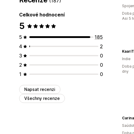
(187)
Spojen
Doba p
Celkové hodnocení
Asi 5 
5
5
185
4
2
KaariT
3
0
Indie
2
0
Doba p
dny
1
0
Napsat recenzi
Všechny recenze
Carina
Saúdsk
Doba p