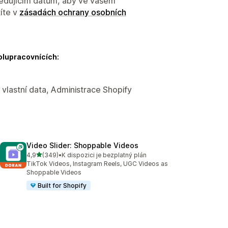
sledujícím datům, aby ve vašem
íte v
zásadách ochrany osobních
olupracovnících:
vlastní data, Administrace Shopify
Video Slider: Shoppable Videos
z 5 hvězd
4,9
(349)
•
K dispozici je bezplatný plán
Celkový počet recenzí: 349
TikTok Videos, Instagram Reels, UGC Videos as
Shoppable Videos
Built for Shopify