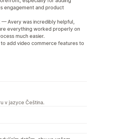
orefront, especially for adding
ves engagement and product
 — Avery was incredibly helpful,
sure everything worked properly on
rocess much easier.
 to add video commerce features to
u v jazyce Čeština.