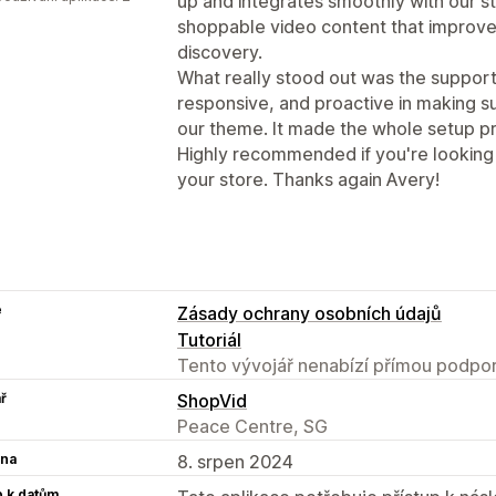
up and integrates smoothly with our st
shoppable video content that impro
discovery.
What really stood out was the support
responsive, and proactive in making 
our theme. It made the whole setup p
Highly recommended if you're looking
your store. Thanks again Avery!
e
Zásady ochrany osobních údajů
Tutoriál
Tento vývojář nenabízí přímou podpor
ř
ShopVid
Peace Centre, SG
na
8. srpen 2024
p k datům