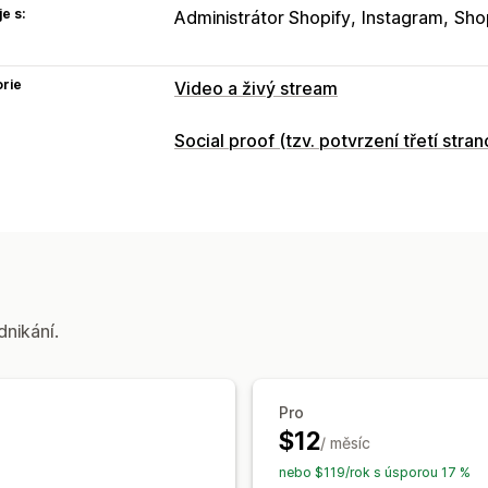
e s:
Administrátor Shopify
Instagram
Sho
rie
Video a živý stream
Správa videí
Social proof (tzv. potvrzení třetí stran
Videa s možností nákupu
Automatick
Typy obsahu
Interaktivní video
UGC
Sdílení na soc
UGC
Fotky
Videa
Cívky
Hashtagy
Notifikace
Možnosti zobrazení
Přizpůsobení
Zobrazení produktů
Počet prodejů
Úpravy videí
Import videí
Videopoza
Kanály s možností nákupu
Vlastní roz
dnikání.
Vložená videa
Automaticky otevíran
Responzivní design pro mobilní zaříze
Pro
$12
/ měsíc
nebo $119/rok s úsporou 17 %