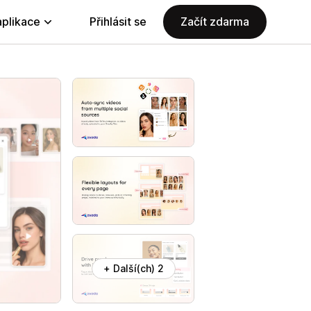
aplikace
Přihlásit se
Začít zdarma
+ Další(ch) 2