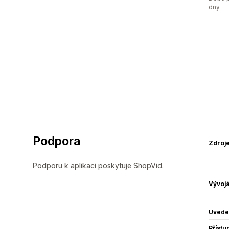
dny
Podpora
Zdroj
Podporu k aplikaci poskytuje ShopVid.
Vývojá
Uvede
Přístu