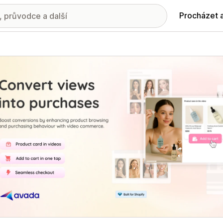
Procházet 
ie propagovaných obrázků