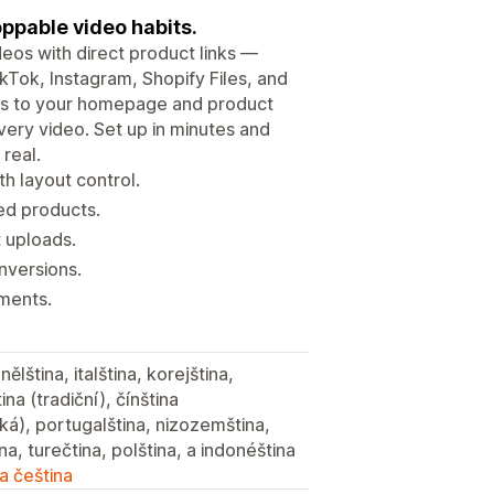
ppable video habits.
eos with direct product links —
kTok, Instagram, Shopify Files, and
ets to your homepage and product
ery video. Set up in minutes and
real.
h layout control.
ed products.
t uploads.
nversions.
oments.
ělština, italština, korejština,
ina (tradiční), čínština
ká), portugalština, nizozemština,
ina, turečtina, polština, a indonéština
a čeština