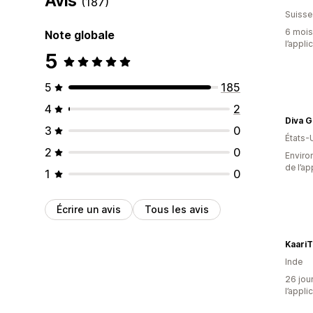
Avis
(187)
Suisse
6 mois 
Note globale
l’appli
5
5
185
4
2
Diva 
3
0
États-
2
0
Environ
de l’ap
1
0
Écrire un avis
Tous les avis
KaariT
Inde
26 jour
l’appli