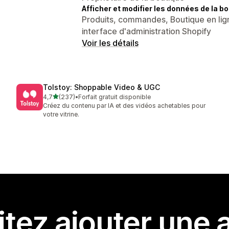
Afficher et modifier les données de la bo
Produits, commandes, Boutique en lig
interface d'administration Shopify
Voir les détails
Tolstoy: Shoppable Video & UGC
étoile(s) sur 5
4,7
(237)
•
Forfait gratuit disponible
237 avis au total
Créez du contenu par IA et des vidéos achetables pour
votre vitrine.
tez ajouter une a