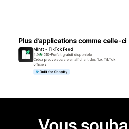
Plus d’applications comme celle-ci
Mintt ‑ TikTok Feed
étoile(s) sur 5
4,9
(25)
•
Forfait gratuit disponible
25 avis au total
Créez preuve sociale en affichant des flux TikTok
officiels
Built for Shopify
Vous souhai