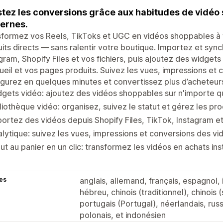
tez les conversions grâce aux habitudes de vidéo
ernes.
formez vos Reels, TikToks et UGC en vidéos shoppables à f
its directs — sans ralentir votre boutique. Importez et syn
gram, Shopify Files et vos fichiers, puis ajoutez des widge
ueil et vos pages produits. Suivez les vues, impressions et
gurez en quelques minutes et convertissez plus d’acheteur
gets vidéo: ajoutez des vidéos shoppables sur n'importe q
liothèque vidéo: organisez, suivez le statut et gérez les pro
ortez des vidéos depuis Shopify Files, TikTok, Instagram e
lytique: suivez les vues, impressions et conversions des vi
ut au panier en un clic: transformez les vidéos en achats in
es
anglais, allemand, français, espagnol, i
hébreu, chinois (traditionnel), chinois (
portugais (Portugal), néerlandais, russ
polonais, et indonésien