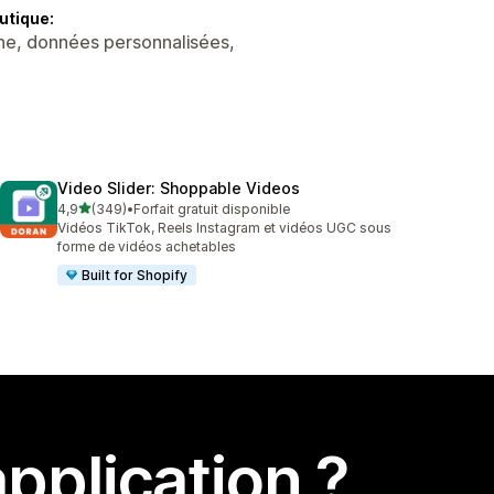
utique:
ne, données personnalisées,
Video Slider: Shoppable Videos
étoile(s) sur 5
4,9
(349)
•
Forfait gratuit disponible
349 avis au total
Vidéos TikTok, Reels Instagram et vidéos UGC sous
forme de vidéos achetables
Built for Shopify
pplication ?