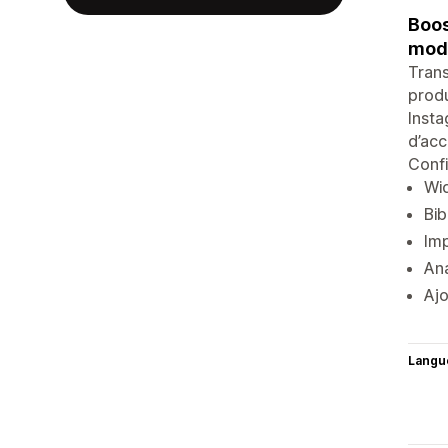
Boos
mod
Trans
produ
Insta
d’acc
Confi
Wid
Bib
Imp
Ana
Ajo
Langu