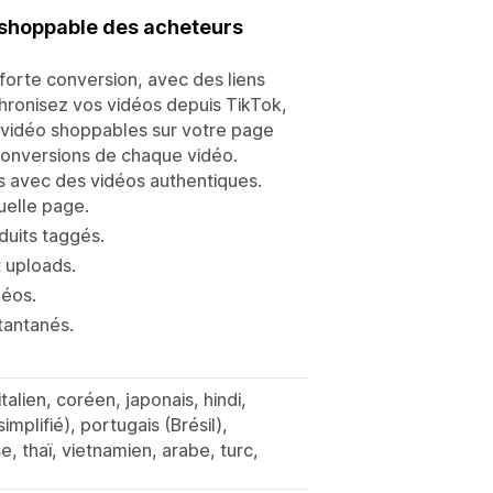
 shoppable des acheteurs
orte conversion, avec des liens
chronisez vos vidéos depuis TikTok,
ts vidéo shoppables sur votre page
 conversions de chaque vidéo.
s avec des vidéos authentiques.
uelle page.
duits taggés.
t uploads.
déos.
stantanés.
talien, coréen, japonais, hindi,
simplifié), portugais (Brésil),
e, thaï, vietnamien, arabe, turc,