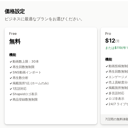
UGC
写真
動画
リール
ハッシュタグ
レビュー
カスタマイズ
価格設定
表示オプション
動画編集
動画のインポート
動画の背景
動画プレイヤー
ビジネスに最適なプランをお選びください。
商品閲覧回数
販売件数
最近の購入数
複数言語
動画ウィジェット
埋め込み式動画
ポップアップ
カルーセル
商品を購入可能なフィード
カスタムレイアウト
SNSリンク
モバイル対応
Free
Pro
$12
無料
/月
または$119/年
機能
機能
動画数上限：30本
動画投稿無制
再生回数無制限
再生回数無制
SNS動画インポート
エンゲージメ
再生数分析
売上貢献度分
掲載箇所1点 (ホームのみ)
掲載箇所無制
1言語対応
多言語対応
Shopvidロゴ表示
ロゴ非表示
商品登録数無制限
24/7 ライ
7日間の無料体