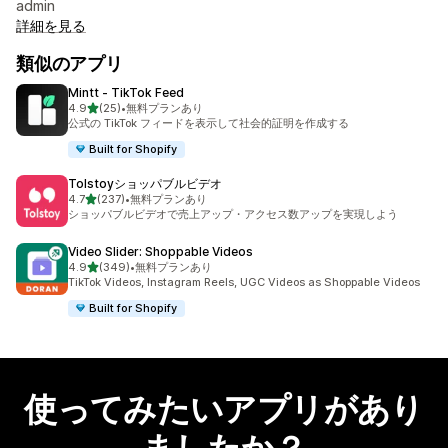
admin
詳細を見る
類似のアプリ
Mintt ‑ TikTok Feed
5つ星中
4.9
(25)
•
無料プランあり
合計レビュー数：25件
公式の TikTok フィードを表示して社会的証明を作成する
Built for Shopify
Tolstoyショッパブルビデオ
5つ星中
4.7
(237)
•
無料プランあり
合計レビュー数：237件
ショッパブルビデオで売上アップ・アクセス数アップを実現しよう
Video Slider: Shoppable Videos
5つ星中
4.9
(349)
•
無料プランあり
合計レビュー数：349件
TikTok Videos, Instagram Reels, UGC Videos as Shoppable Videos
Built for Shopify
使ってみたいアプリがあり