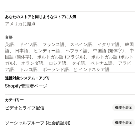
あなたのストアと同じようなストアに人気
アメリカに拠点
言語
英語、 ドイツ語、 フランス語、 スペイン語、 イタリア語、 韓国
語、 日本語、 ヒンディー語、 ヘブライ語、 中国語 (繁体字)、 中
国語 (簡体字)、 ポルトガル語 (ブラジル)、 ポルトガル語 (ポルト
ガル)、 オランダ語、 ロシア語、 タイ語、 ベトナム語、 アラビ
ア語、 トルコ語、 ポーランド語、と インドネシア語
連携対象システム・アプリ
Shopify管理者ページ
カテゴリー
ビデオとライブ配信
機能を表示
動画管理
ソーシャルプルーフ (社会的証明)
機能を表示
購入可能な動画
自動再生
カートに追加
インタラクティブ動画
コンテンツタイプ
UGC
ソーシャルメディアでの共有
マルチチャネル
分析
通知