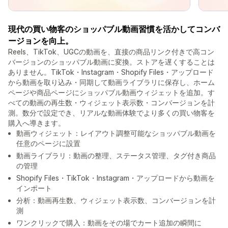
現代の買い物客のショッパブル動画習慣を活かしてコンバ
ージョンを向上。
Reels、TikTok、UGCの動画を、直接の商品リンク付きで高コン
バージョンのショッパブル動画に変換。ストアを遅くすることは
ありません。TikTok・Instagram・Shopify Files・アップロード
から動画を取り込み・同期して動画ライブラリに保存し、ホーム
ページや商品ページにショッパブル動画ウィジェットを追加。す
べての動画の再生数・ウィジェット表示数・コンバージョンを計
測。数分で設定でき、リアルな動画体験でより多くの買い物客を
購入へ導きます。
動画ウィジェット：レイアウト調整可能なショッパブル動画を
任意のページに設置
動画ライブラリ：動画の整理、ステータス管理、タグ付き商品
の管理
Shopify Files・TikTok・Instagram・アップロードから動画を
インポート
分析：動画再生数、ウィジェット表示数、コンバージョンを計
測
ワンクリックで購入：動画をその場でカート追加の瞬間に