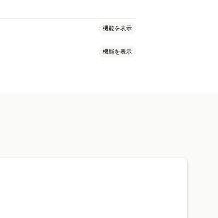
機能を表示
機能を表示
加
インタラクティブ動画
UGC
ャネル
分析
通知
レビュー
景
動画プレイヤー
動画ウィジェット
複数言語
商品を購入可能なフィード
セル
モバイル対応