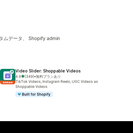
ータ、 Shopify admin
Video Slider: Shoppable Videos
5つ星中
4.9
(349)
•
無料プランあり
合計レビュー数：349件
TikTok Videos, Instagram Reels, UGC Videos as
Shoppable Videos
Built for Shopify