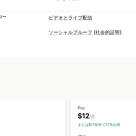
リー
ビデオとライブ配信
動画管理
ソーシャルプルーフ (社会的証明)
購入可能な動画
自動再生
カートに追
コンテンツタイプ
ソーシャルメディアでの共有
マルチチ
UGC
写真
動画
リール
ハッシュタグ
カスタマイズ
表示オプション
動画編集
動画のインポート
動画の背
商品閲覧回数
販売件数
最近の購入数
埋め込み式動画
ポップアップ
カルー
カスタムレイアウト
SNSリンク
Pro
$12
/月
または$119/年で17%お得