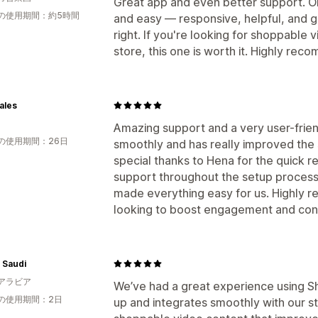
Great app and even better support. O
の使用期間：約5時間
and easy — responsive, helpful, and g
right. If you're looking for shoppable v
store, this one is worth it. Highly rec
ales
Amazing support and a very user-frien
の使用期間：26日
smoothly and has really improved the
special thanks to Hena for the quick 
support throughout the setup process
made everything easy for us. Highly 
looking to boost engagement and con
 Saudi
アラビア
We’ve had a great experience using Sh
の使用期間：2日
up and integrates smoothly with our st