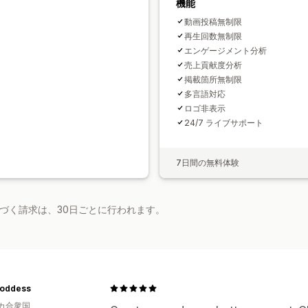
機能
動画投稿無制限
再生回数無制限
エンゲージメント分析
売上貢献度分析
掲載箇所無制限
多言語対応
ロゴ非表示
24/7 ライブサポート
7日間の無料体験
基づく請求は、30日ごとに行われます。
Goddess
カ合衆国