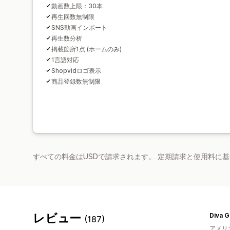
動画数上限：30本
再生回数無制限
SNS動画インポート
再生数分析
掲載箇所1点 (ホームのみ)
1言語対応
Shopvidロゴ表示
商品登録数無制限
すべての料金はUSDで請求されます。 定期請求と使用料に
レビュー
Diva 
(187)
アメリ