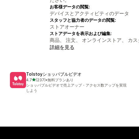
お客様データの閲覧:
デバイスとアクティビティのデータ
スタッフと協力者のデータの閲覧:
ストアオーナー
ストアデータを表示および編集:
商品、 注文、 オンラインストア、 カスタムデ
詳細を見る
Tolstoyショッパブルビデオ
5つ星中
4.7
(237)
•
無料プランあり
合計レビュー数：237件
ショッパブルビデオで売上アップ・アクセス数アップを実現
しよう