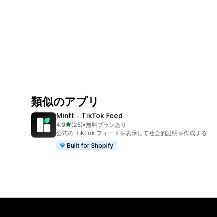
類似のアプリ
Mintt ‑ TikTok Feed
5つ星中
4.9
(25)
•
無料プランあり
合計レビュー数：25件
公式の TikTok フィードを表示して社会的証明を作成する
Built for Shopify