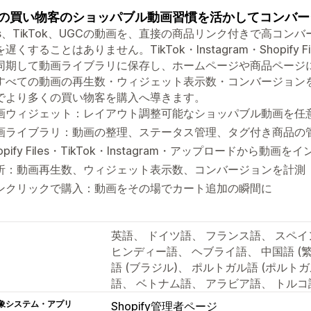
の買い物客のショッパブル動画習慣を活かしてコンバー
els、TikTok、UGCの動画を、直接の商品リンク付きで高コ
遅くすることはありません。TikTok・Instagram・Shopif
同期して動画ライブラリに保存し、ホームページや商品ページ
すべての動画の再生数・ウィジェット表示数・コンバージョン
でより多くの買い物客を購入へ導きます。
画ウィジェット：レイアウト調整可能なショッパブル動画を任
画ライブラリ：動画の整理、ステータス管理、タグ付き商品の
opify Files・TikTok・Instagram・アップロードから動画を
析：動画再生数、ウィジェット表示数、コンバージョンを計測
ンクリックで購入：動画をその場でカート追加の瞬間に
英語、 ドイツ語、 フランス語、 スペイ
ヒンディー語、 ヘブライ語、 中国語 (繁
語 (ブラジル)、 ポルトガル語 (ポルト
語、 ベトナム語、 アラビア語、 トル
象システム・アプリ
Shopify管理者ページ