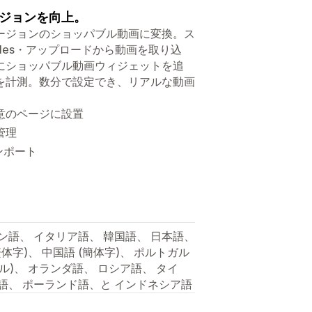
ジョンを向上。
ンバージョンのショッパブル動画に変換。ス
y Files・アップロードから動画を取り込
にショッパブル動画ウィジェットを追
を計測。数分で設定でき、リアルな動画
意のページに設置
管理
インポート
ン語、 イタリア語、 韓国語、 日本語、
体字)、 中国語 (簡体字)、 ポルトガル
ガル)、 オランダ語、 ロシア語、 タイ
コ語、 ポーランド語、と インドネシア語