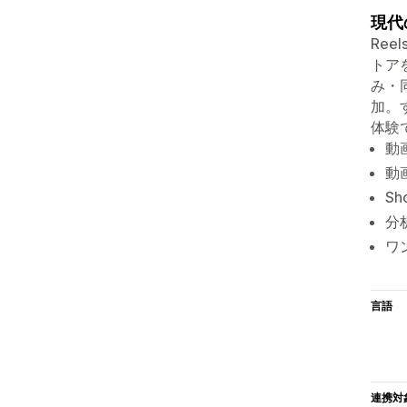
現代
Re
トアを
み・
加。
体験
動
動
Sh
分
ワ
言語
連携対