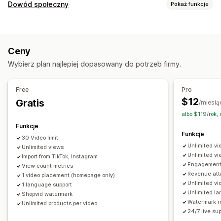
Zarządzanie filmami
Dowód społeczny
Pokaż funkcje
Filmy z produktami dostępnymi do zakupu
Typy zawartości
Automatyczne odtwarzanie
Dodaj do koszyka
UGC
Zdjęcia
Filmy
Rolki
Hasztagi
Recenzje
Filmy interaktywne
UGC
Ceny
Udostępnianie w mediach społecznościowych
Opcje wyświetlania
Wybierz plan najlepiej dopasowany do potrzeb firmy.
Wiele kanałów
Analizy
Powiadomienia
Wyświetlenia produktu
Liczba sprzedaży
Ostatnie zakupy
Wielojęzyczne
Dostosowanie
Free
Pro
Pliki produktowe z produktami dostępnymi do zakupu
Edycja filmów
Import filmów
Film w tle
$12
Gratis
/miesią
Układy niestandardowe
Odtwarzacz wideo
Widżet filmów
Osadzone filmy
albo $119/rok,
Linki w mediach społecznościowych
Wyskakujące okienka
Karuzele
Funkcje
Funkcje
Responsywność na urządzeniach mobilnych
30 Video limit
Unlimited vi
Unlimited views
Unlimited v
Import from TikTok, Instagram
Engagement
View count metrics
Revenue attr
1 video placement (homepage only)
Unlimited v
1 language support
Unlimited l
Shopvid watermark
Watermark 
Unlimited products per video
24/7 live su