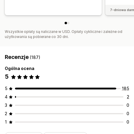
7-dniowa dar
Wszystkie opłaty są naliczane w USD. Opłaty cykliczne i zależne od
użytkowania są pobierane co 30 dni.
Recenzje
(187)
Ogólna ocena
5
5
185
4
2
3
0
2
0
1
0