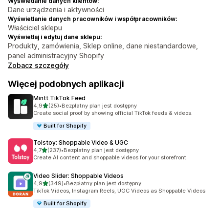
Wyświetlanie danych klientów:
Dane urządzenia i aktywności
Wyświetlanie danych pracowników i współpracowników:
Właściciel sklepu
Wyświetlaj i edytuj dane sklepu:
Produkty, zamówienia, Sklep online, dane niestandardowe,
panel administracyjny Shopify
Zobacz szczegóły
Więcej podobnych aplikacji
Mintt TikTok Feed
na 5 gwiazdek
4,9
(25)
•
Bezpłatny plan jest dostępny
Łączna liczba recenzji: 25
Create social proof by showing official TikTok feeds & videos.
Built for Shopify
Tolstoy: Shoppable Video & UGC
na 5 gwiazdek
4,7
(237)
•
Bezpłatny plan jest dostępny
Łączna liczba recenzji: 237
Create AI content and shoppable videos for your storefront.
Video Slider: Shoppable Videos
na 5 gwiazdek
4,9
(349)
•
Bezpłatny plan jest dostępny
Łączna liczba recenzji: 349
TikTok Videos, Instagram Reels, UGC Videos as Shoppable Videos
Built for Shopify