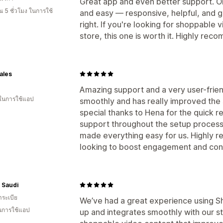
Great app and even better support. O
 5 ชั่วโมง ในการใช้
and easy — responsive, helpful, and g
right. If you're looking for shoppable v
store, this one is worth it. Highly rec
ales
Amazing support and a very user-frien
 ในการใช้แอป
smoothly and has really improved the
special thanks to Hena for the quick 
support throughout the setup process
made everything easy for us. Highly 
looking to boost engagement and con
 Saudi
าระเบีย
We’ve had a great experience using Sh
ในการใช้แอป
up and integrates smoothly with our st