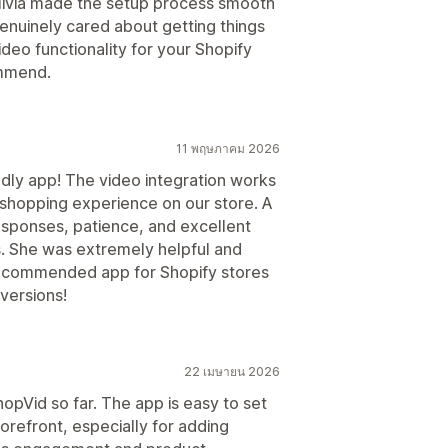
livia made the setup process smooth
enuinely cared about getting things
ideo functionality for your Shopify
ommend.
11 พฤษภาคม 2026
dly app! The video integration works
 shopping experience on our store. A
responses, patience, and excellent
. She was extremely helpful and
recommended app for Shopify stores
versions!
22 เมษายน 2026
opVid so far. The app is easy to set
orefront, especially for adding