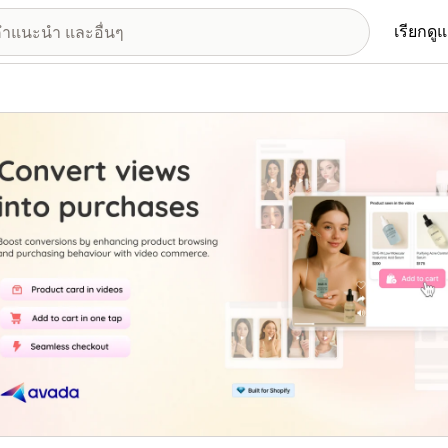
เรียกดู
อรีรูปภาพที่แสดง