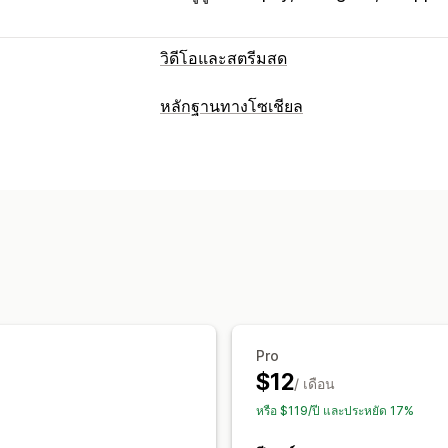
วิดีโอและสตรีมสด
การจัดการวิดีโอ
หลักฐานทางโซเชียล
วิดีโอที่สามารถซื้อสินค้าได้
เล่นอัตโนมัติ
ประเภทเนื้อหา
วิดีโอแบบโต้ตอบ
UGC
การแชร์ทางโซเ
UGC
รูปภาพ
วิดีโอ
Reels
แฮชแท็ก
รี
การแจ้งเตือน
ตัวเลือกการแสดงผล
การปรับแต่ง
ยอดเข้าชมสินค้า
ยอดขาย
การซื้อล่าสุด
การแก้ไขวิดีโอ
การนำเข้าวิดีโอ
พื้นหลัง
เลย์เอาต์ที่กำหนดเอง
ลิงก์โซเชียล
วิดีโอแบบฝัง
ป๊อปอัพ
ภาพสไลด์
การเปล
Pro
$12
/ เดือน
หรือ $119/ปี และประหยัด 17%