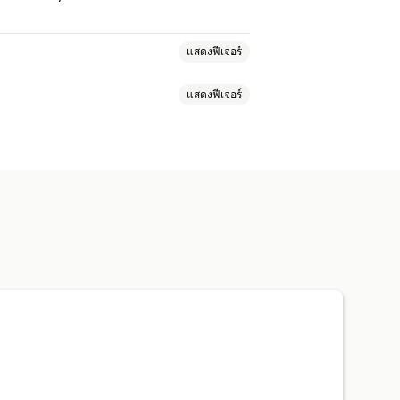
แสดงฟีเจอร์
แสดงฟีเจอร์
เพิ่มลงในตะกร้าสินค้า
ชียล
หลายช่องทาง
การวิเคราะห์
วิว
หลายภาษา
ฟีดที่สามารถซื้อสินค้าได้
วิดีโอ
โปรแกรมเล่นวิดีโอ
วิดเจ็ตวิดีโอ
ี่ยนรูปแบบตามการแสดงผลบนมือถือ