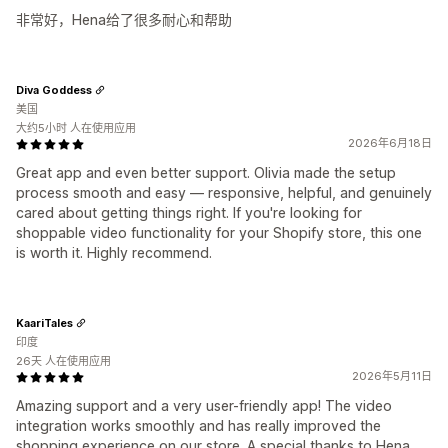
非常好，Hena给了很多耐心和帮助
Diva Goddess
美国
大约5小时 人在使用应用
2026年6月18日
Great app and even better support. Olivia made the setup
process smooth and easy — responsive, helpful, and genuinely
cared about getting things right. If you're looking for
shoppable video functionality for your Shopify store, this one
is worth it. Highly recommend.
KaariTales
印度
26天 人在使用应用
2026年5月11日
Amazing support and a very user-friendly app! The video
integration works smoothly and has really improved the
shopping experience on our store. A special thanks to Hena