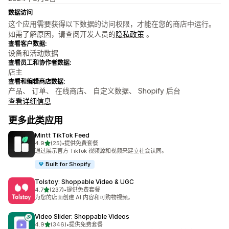
数据访问
这个应用需要获得以下数据的访问权限，才能在您的商店中运行。
如需了解原因，请查阅开发人员的
隐私政策
。
查看客户数据:
设备和活动数据
查看员工和协作者数据:
店主
查看和编辑商店数据:
产品、 订单、 在线商店、 自定义数据、 Shopify 后台
查看详细信息
更多此类应用
Mintt TikTok Feed
星（满分 5 星）
4.9
(25)
•
提供免费套餐
总共 25 条评论
通过展示官方 TikTok 视频源和视频来建立社会认同。
Built for Shopify
Tolstoy: Shoppable Video & UGC
星（满分 5 星）
4.7
(237)
•
提供免费套餐
总共 237 条评论
为您的店面创建 AI 内容和可购物视频。
Video Slider: Shoppable Videos
星（满分 5 星）
4.9
(346)
•
提供免费套餐
总共 346 条评论