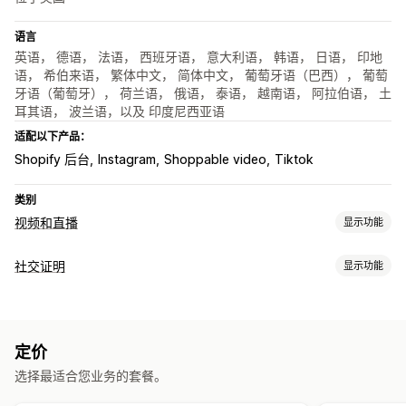
语言
英语， 德语， 法语， 西班牙语， 意大利语， 韩语， 日语， 印地
语， 希伯来语， 繁体中文， 简体中文， 葡萄牙语（巴西）， 葡萄
牙语（葡萄牙）， 荷兰语， 俄语， 泰语， 越南语， 阿拉伯语， 土
耳其语， 波兰语，以及 印度尼西亚语
适配以下产品：
Shopify 后台
Instagram
Shoppable video
Tiktok
类别
视频和直播
显示功能
视频管理
社交证明
显示功能
购物式视频
自动播放
添加到购物车
互动视频
UGC
社交分享
内容类型
多渠道
分析
通知
UGC
照片
视频
短视频
话题标签
评论
自定义
定价
展示选项
视频编辑
视频导入
视频背景
视频播放器
视频小组件
选择最适合您业务的套餐。
产品浏览次数
销售数量
近期购买
多语言
购物式数据源
嵌入式视频
弹出窗口
轮播
自动适应移动设备