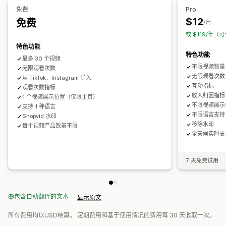
自定义布局
社交链接
免费
Pro
$12
免费
/月
或 $119/年（可
特色功能
特色功能
最多 30 个视频
不限视频数量
无限观看次数
无限观看次数
从 TikTok、Instagram 导入
互动指标
观看次数指标
收入归因指标
1 个视频展示位置（仅限主页）
不限视频展示
支持 1 种语言
不限语言支持
Shopvid 水印
移除水印
每个视频产品数量不限
全天候实时支
7 天免费试用
包含自动翻译的文本
显示原文
所有费用均以USD结算。 定期费用和基于使用情况的费用每 30 天收取一次。