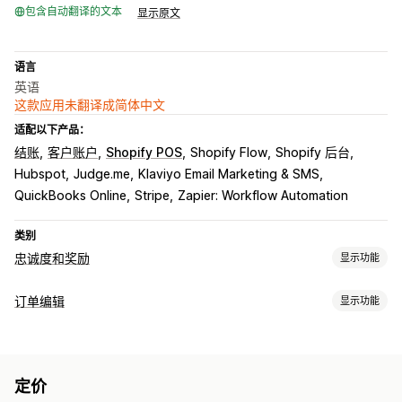
包含自动翻译的文本
显示原文
语言
英语
这款应用未翻译成简体中文
适配以下产品：
结账
客户账户
Shopify POS
Shopify Flow
Shopify 后台
Hubspot
Judge.me
Klaviyo Email Marketing & SMS
QuickBooks Online
Stripe
Zapier: Workflow Automation
类别
忠诚度和奖励
显示功能
计划类型
订单编辑
显示功能
奖励计划
会员资格
VIP 层级
联盟计划
推荐
订阅
心愿单
订单更新
印花卡或打卡卡
礼品卡计划
返现计划
数字钱包
竞赛活动
取消
重新规划路线
复购
退款
退货
草稿订单
商品条目
价格
游戏计划
自定义计划
定价
自定义属性
自定义规则
自动化工作流程
批量编辑
客户门户