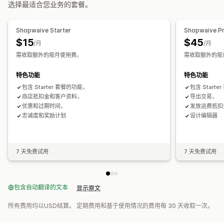
您可以提供的奖励
选择最适合您业务的套餐。
订单管理
积分
折扣
优惠券
礼品
礼品卡
返现
商店抵扣额
POS 奖励
状态更新
标记
筛选
导入和导出
分析
运费
免运费
免费产品
佣金
抢先体验
专属体验
会员额外权益
Shopwaive Starter
Shopwaive P
活动
服务
徽章
捐款
自定义奖励
$15
$45
/月
/月
需收取额外的按月使用费。
需收取额外的按
特色功能
特色功能
包含 Starter 套餐的功能，
包含 Start
商店抵扣金和客户资料，
导出交易，
优惠和过期时间，
发放运费抵扣
忠诚度和奖励计划
设计编辑器
7 天免费试用
7 天免费试用
包含自动翻译的文本
显示原文
所有费用均以USD结算。 定期费用和基于使用情况的费用每 30 天收取一次。