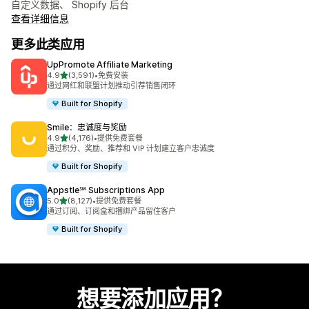
自定义数据、 Shopify 后台
查看详细信息
更多此类应用
UpPromote Affiliate Marketing
星（满分 5 星）
4.9
(3,591)
•
免费安装
总共 3591 条评论
通过网红和联盟计划推动引荐销售闭环
Built for Shopify
Smile：忠诚度与奖励
星（满分 5 星）
4.9
(4,176)
•
提供免费套餐
总共 4176 条评论
通过积分、奖励、推荐和 VIP 计划建立客户忠诚度
Built for Shopify
Appstle℠ Subscriptions App
星（满分 5 星）
5.0
(8,127)
•
提供免费套餐
总共 8127 条评论
通过订阅、订阅盒和捆绑产品留住客户
Built for Shopify
想要添加应用？