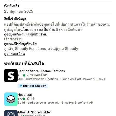
เปิดตัวแล้ว
25 มิถุนายน 2025
สิทธิ์เข้าถึงข้อมูล
แอปนี้ต้องมีสิทธิ์เข้าถึงข้อมูลต่อไปนี้เพื่อดำเนินการในร้านค้าของคุณ
ดูข้อมูลใน
นโยบายความเป็นส่วนตัว
ของนักพัฒนา
ดูข้อมูลพนักงานและผู้มีส่วนร่วม:
เจ้าของร้าน
ดูและแก้ไขข้อมูลร้านค้า:
ลูกค้า, Shopify Functions, ส่วนผู้ดูแล Shopify
ดูรายละเอียด
พบกับแอปที่น่าสนใจ
Section Store: Theme Sections
เต็ม 5 ดาว
4.9
(2,703)
•
ติดตั้งฟรี
ทั้งหมด 2703 รีวิว
700+ Customisable Sections. + Bundles, Cart Drawer & Blocks
Built for Shopify
Headless
เต็ม 5 ดาว
5.0
(3)
•
ฟรี
ทั้งหมด 3 รีวิว
Build headless commerce with Shopify’s Storefront API
Atlas: AI Store Builder