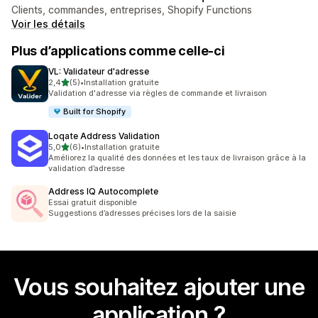
Clients, commandes, entreprises, Shopify Functions
Voir les détails
Plus d’applications comme celle-ci
VL: Validateur d'adresse
étoile(s) sur 5
2,4
(5)
•
Installation gratuite
5 avis au total
Validation d'adresse via règles de commande et livraison
Built for Shopify
Loqate Address Validation
étoile(s) sur 5
5,0
(6)
•
Installation gratuite
6 avis au total
Améliorez la qualité des données et les taux de livraison grâce à la
validation d’adresse
Address IQ Autocomplete
Essai gratuit disponible
Suggestions d’adresses précises lors de la saisie
Vous souhaitez ajouter une
application ?