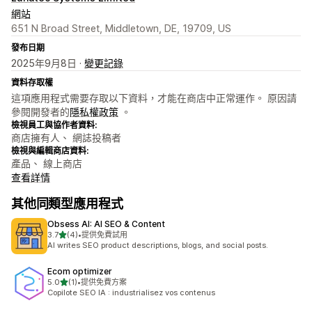
網站
651 N Broad Street, Middletown, DE, 19709, US
發布日期
2025年9月8日 ·
變更記錄
資料存取權
這項應用程式需要存取以下資料，才能在商店中正常運作。 原因請
參閱開發者的
隱私權政策
。
檢視員工與協作者資料:
商店擁有人、 網誌投稿者
檢視與編輯商店資料:
產品、 線上商店
查看詳情
其他同類型應用程式
Obsess AI: AI SEO & Content
滿分 5 顆星
3.7
(4)
•
提供免費試用
共有 4 則評價
AI writes SEO product descriptions, blogs, and social posts.
Ecom optimizer
滿分 5 顆星
5.0
(1)
•
提供免費方案
共有 1 則評價
Copilote SEO IA : industrialisez vos contenus