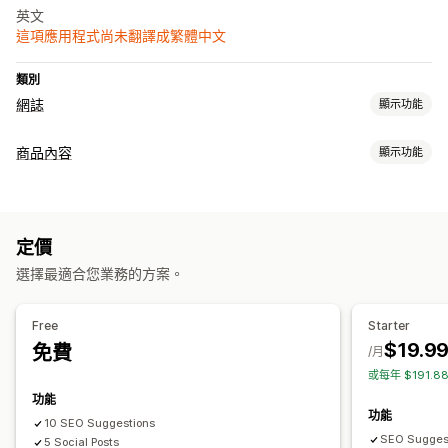
英文
這項應用程式尚未翻譯成繁體中文
類別
網誌
顯示功能
建立內容
商品內容
顯示功能
AI 生成內容
內容類型
搜尋引擎最佳化 (SEO)
標題
SEO 說明
SEO 標題
標籤
網誌文章
社群媒體貼文
關鍵字最佳化
中繼標籤
SEO 分析
文章標籤
定價
建立內容
選擇最適合您業務的方案。
AI 生成內容
語氣和風格
大量編輯
搜尋引擎最佳化 (SEO)
Free
Starter
$19.9
免費
網誌 SEO
SEO 稽核
/月
或每年 $191.
功能
功能
10 SEO Suggestions
SEO Suggest
5 Social Posts