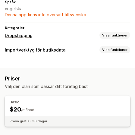
Språk
engelska
Denna app finns inte översatt till svenska
Kategorier
Dropshipping
Visa funktioner
Vilka produkter du kan köpa in
Importverktyg för butiksdata
Visa funktioner
Kläder och accessoarer
Väskor och bagage
Migrering av data
Hem och trädgård
Hälsa och skönhet
Mat och dryck
Bulkimport
Lager
Produkter
Elektronik
Konst och hantverk
Underhållning och media
Priser
Leksaker och spel
Babyprodukter
Sportprodukter
Välj den plan som passar ditt företag bäst.
Husdjursprodukter
Möbler
Företags- och kontorsprodukter
Maskinvara
Bilprodukter
Basic
Vuxenprodukter
$20
/månad
Inköpsställen
Prova gratis i 30 dagar
Kina