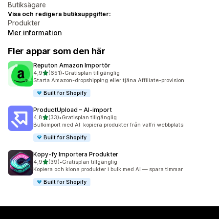
Butiksägare
Visa och redigera butiksuppgifter:
Produkter
Mer information
Fler appar som den här
Reputon Amazon Importör
av 5 stjärnor
4,9
(651)
•
Gratisplan tillgänglig
651 recensioner totalt
Starta Amazon-dropshipping eller tjäna Affiliate-provision
Built for Shopify
ProductUpload – AI‑import
av 5 stjärnor
4,8
(33)
•
Gratisplan tillgänglig
33 recensioner totalt
Bulkimport med AI: kopiera produkter från valfri webbplats
Built for Shopify
Kopy‑fy Importera Produkter
av 5 stjärnor
4,9
(39)
•
Gratisplan tillgänglig
39 recensioner totalt
Kopiera och klona produkter i bulk med AI — spara timmar
Built for Shopify