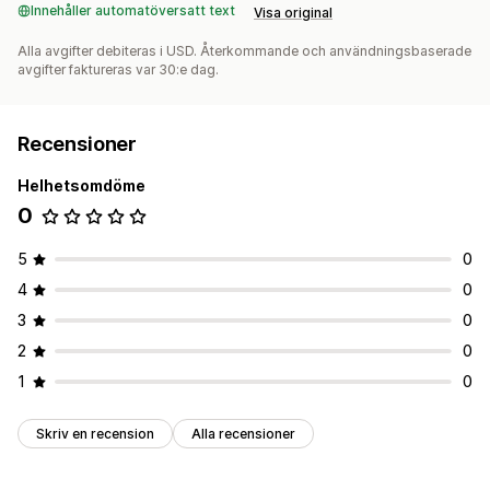
Innehåller automatöversatt text
Visa original
Alla avgifter debiteras i USD. Återkommande och användningsbaserade
avgifter faktureras var 30:e dag.
Recensioner
Helhetsomdöme
0
5
0
4
0
3
0
2
0
1
0
Skriv en recension
Alla recensioner