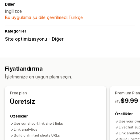
Diller
İngilizce
Bu uygulama şu dile çevrilmedi:Türkçe
Kategoriler
Site optimizasyonu - Diğer
Fiyatlandırma
İşletmenize en uygun planı seçin.
Free plan
Premium Pla
$9.99
Ücretsiz
/ay
Özellikler
Özellikler
Use your own
Use our shpurl.link short links
Livechat sup
Link analytics
Link analyti
Build unlimited shorts URLs
Build unlimi