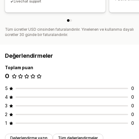
Livechat support
Tüm ücretler USD cinsinden faturalandırılır. Yinelenen ve kullanıma dayalı
ücretler 30 günde bir faturalandırılır.
Değerlendirmeler
Toplam puan
0
5
0
4
0
3
0
2
0
1
0
Değerlendirme yazın
Tüm değerlendirmeler