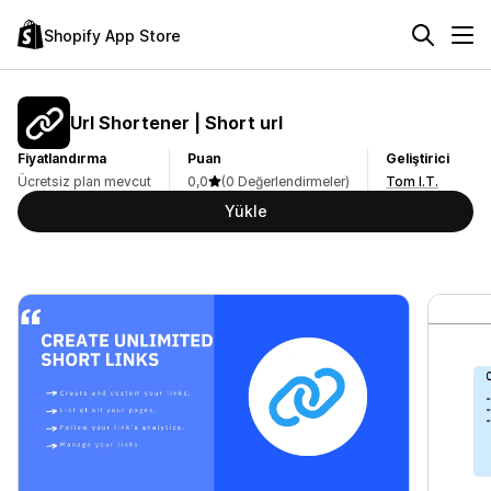
Shopify App Store
Url Shortener | Short url
Fiyatlandırma
Puan
Geliştirici
Ücretsiz plan mevcut
0,0
(0 Değerlendirmeler)
Tom I.T.
Yükle