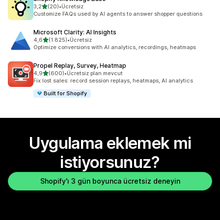
5 yıldız üzerinden
3,2
(20)
•
Ücretsiz
toplam 20 değerlendirme
Customize FAQs used by AI agents to answer shopper questions
Microsoft Clarity: AI Insights
5 yıldız üzerinden
4,6
(1.825)
•
Ücretsiz
toplam 1825 değerlendirme
Optimize conversions with AI analytics, recordings, heatmaps
Propel Replay, Survey, Heatmap
5 yıldız üzerinden
4,9
(600)
•
Ücretsiz plan mevcut
toplam 600 değerlendirme
Fix lost sales: record session replays, heatmaps, AI analytics
Built for Shopify
Uygulama eklemek mi
istiyorsunuz?
Shopify'ı 3 gün boyunca ücretsiz deneyin