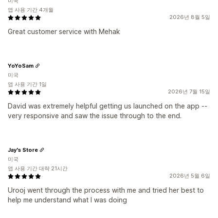
미국
앱 사용 기간 4개월
2026년 8월 5일
Great customer service with Mehak
YoYoSam
미국
앱 사용 기간 1일
2026년 7월 15일
David was extremely helpful getting us launched on the app --
very responsive and saw the issue through to the end.
Jay's Store
미국
앱 사용 기간 대략 21시간
2026년 5월 6일
Urooj went through the process with me and tried her best to
help me understand what I was doing