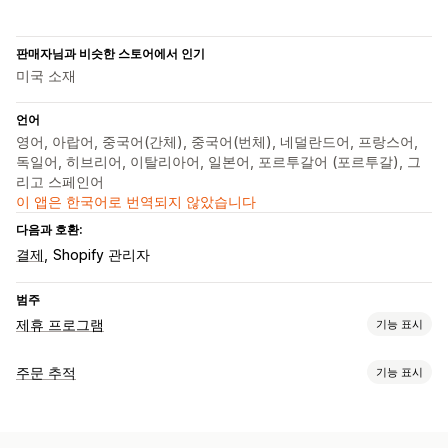
판매자님과 비슷한 스토어에서 인기
미국 소재
언어
영어, 아랍어, 중국어(간체), 중국어(번체), 네덜란드어, 프랑스어,
독일어, 히브리어, 이탈리아어, 일본어, 포르투갈어 (포르투갈), 그
리고 스페인어
이 앱은 한국어로 번역되지 않았습니다
다음과 호환:
결제
Shopify 관리자
범주
제휴 프로그램
기능 표시
커미션 옵션
주문 추적
기능 표시
자동화된 규칙
추적
사용자 지정 커미션
제품 커미션
추적
추천 관리
실시간 추적
사용자 지정 추적 링크
분석