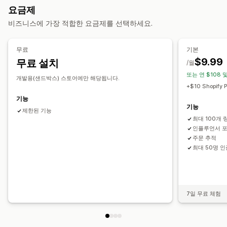
제휴 링크
분석
자동 추적
컬렉션 링크
할인
이메일 추적
요금제
알림
실시간 추적
비즈니스에 가장 적합한 요금제를 선택하세요.
이메일
실시간 알림
SMS
사용자 지정 알림
자동화
제휴 경험
무료
기본
사용자 지정 대시보드
페이지 생성
사용자 지정 등록
$9.99
무료 설치
/월
브랜드 맞춤 포털
사용자 지정 링크 및 할인
사용자 지정 도메인
또는 연 $108 
사용자 지정 양식
사용자 지정 브랜딩
개발용(샌드박스) 스토어에만 해당됩니다.
+$10 Shopify P
결제
기능
기능
은행 송금
여러 통화
제한된 기능
최대 100개 
인플루언서 
주문 추적
최대 50명 
7일 무료 체험