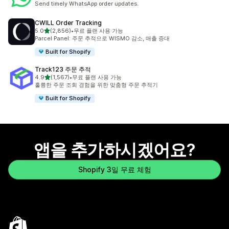
Send timely WhatsApp order updates.
CWILL Order Tracking
별 5개 중
5.0
(2,856)
•
무료 플랜 사용 가능
총 리뷰 2856개
Parcel Panel: 주문 추적으로 WISMO 감소, 매출 증대
Built for Shopify
Track123 주문 추적
별 5개 중
4.9
(1,567)
•
무료 플랜 사용 가능
총 리뷰 1567개
훌륭한 주문 조회 경험을 위한 맞춤형 주문 추적기
Built for Shopify
앱을 추가하시겠어요?
Shopify 3일 무료 체험