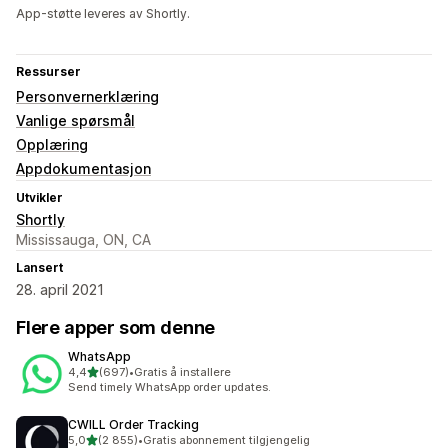
App-støtte leveres av Shortly.
Ressurser
Personvernerklæring
Vanlige spørsmål
Opplæring
Appdokumentasjon
Utvikler
Shortly
Mississauga, ON, CA
Lansert
28. april 2021
Flere apper som denne
WhatsApp
av 5 stjerner
4,4
(697)
•
Gratis å installere
Totalt 697 omtaler
Send timely WhatsApp order updates.
CWILL Order Tracking
av 5 stjerner
5,0
(2 855)
•
Gratis abonnement tilgjengelig
Totalt 2855 omtaler