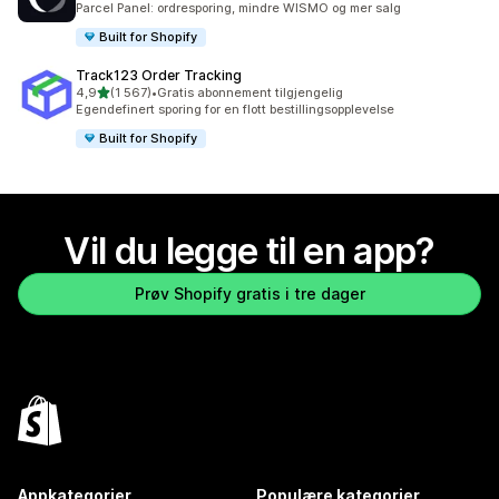
Parcel Panel: ordresporing, mindre WISMO og mer salg
Built for Shopify
Track123 Order Tracking
av 5 stjerner
4,9
(1 567)
•
Gratis abonnement tilgjengelig
Totalt 1567 omtaler
Egendefinert sporing for en flott bestillingsopplevelse
Built for Shopify
Vil du legge til en app?
Prøv Shopify gratis i tre dager
Appkategorier
Populære kategorier