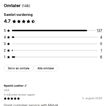
Omtaler
(148)
Samlet vurdering
4.7
5
137
4
4
3
0
2
1
1
6
Skriv en omtale
Alle omtaler
Nyashii Leather
USA
4 måneder bruker appen
5. august 2026
Great customer service with Mehak