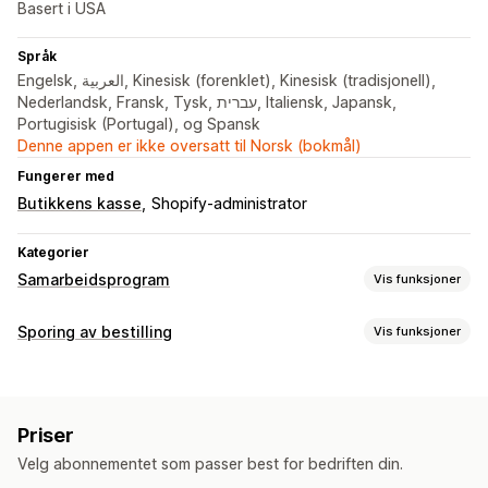
Basert i USA
Språk
Engelsk, العربية, Kinesisk (forenklet), Kinesisk (tradisjonell),
Nederlandsk, Fransk, Tysk, עברית, Italiensk, Japansk,
Portugisisk (Portugal), og Spansk
Denne appen er ikke oversatt til Norsk (bokmål)
Fungerer med
Butikkens kasse
Shopify-administrator
Kategorier
Samarbeidsprogram
Vis funksjoner
Kommisjonsalternativer
Sporing av bestilling
Vis funksjoner
Automatiserte regler
Sporing
Tilpasset kommisjon
Sporing
Produktkommisjon
Sanntidssporing
Tilpasset sporingslenke
Analyse
Henvisningsadministrasjon
Priser
Varsler
Samarbeidspartnerkoblinger
Analyse
Automatisk sporing
Velg abonnementet som passer best for bedriften din.
E-postadresse
Sanntidsvarsler
SMS
Tilpassede varsler
Samlingslenker
Rabatter
E-postsporing
Sanntidssporing