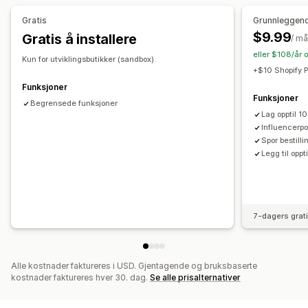
Automasjoner
Gratis
Grunnleggen
Samarbeidspartner-opplevelse
$9.99
Gratis å installere
/ m
Tilpassede instrumentbord
Sideopprettelse
eller $108/år 
Tilpasset registrering
Merkevareportal
Kun for utviklingsbutikker (sandbox).
+$10 Shopify P
Tilpassede lenker og rabatter
Tilpasset domene
Funksjoner
Tilpassede skjemaer
Tilpasset merkevarebygging
Funksjoner
Begrensede funksjoner
Lag opptil 1
Betalinger
Influencerpo
Bankoverføringer
Multivaluta
Spor bestilli
Legg til oppt
7-dagers grat
Alle kostnader faktureres i USD. Gjentagende og bruksbaserte
kostnader faktureres hver 30. dag.
Se alle prisalternativer