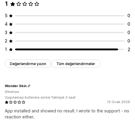
1
5
0
4
0
3
0
2
0
1
2
Değerlendirme yazın
Tüm değerlendirmeler
Wonder Skin
Almanya
Uygulamayı kullanma süresi:Yaklaşık 3 saat
12 Ocak 2026
App installed and showed no result. I wrote to the support - no
reaction either..