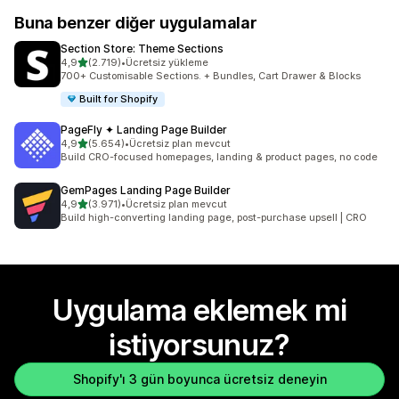
Buna benzer diğer uygulamalar
Section Store: Theme Sections
5 yıldız üzerinden
4,9
(2.719)
•
Ücretsiz yükleme
toplam 2719 değerlendirme
700+ Customisable Sections. + Bundles, Cart Drawer & Blocks
Built for Shopify
PageFly ✦ Landing Page Builder
5 yıldız üzerinden
4,9
(5.654)
•
Ücretsiz plan mevcut
toplam 5654 değerlendirme
Build CRO-focused homepages, landing & product pages, no code
GemPages Landing Page Builder
5 yıldız üzerinden
4,9
(3.971)
•
Ücretsiz plan mevcut
toplam 3971 değerlendirme
Build high-converting landing page, post-purchase upsell | CRO
Uygulama eklemek mi
istiyorsunuz?
Shopify'ı 3 gün boyunca ücretsiz deneyin