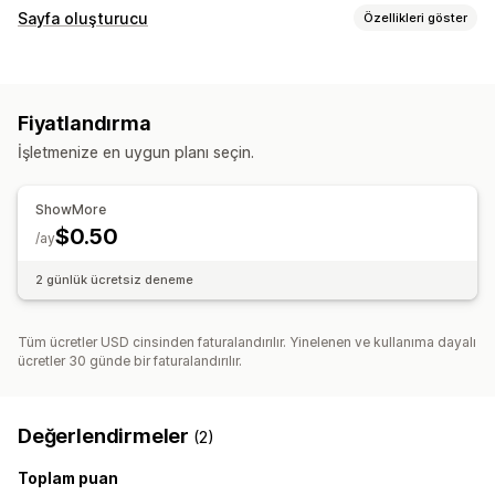
Sayfa oluşturucu
Özellikleri göster
Sayfa türleri
Ürün sayfaları
Koleksiyonlar
Fiyatlandırma
Sayfaları yönetme
İşletmenize en uygun planı seçin.
Öğeler
İçerik senkronizasyonu
Özel kod
ShowMore
$0.50
/ay
2 günlük ücretsiz deneme
Tüm ücretler USD cinsinden faturalandırılır. Yinelenen ve kullanıma dayalı
ücretler 30 günde bir faturalandırılır.
Değerlendirmeler
(2)
Toplam puan