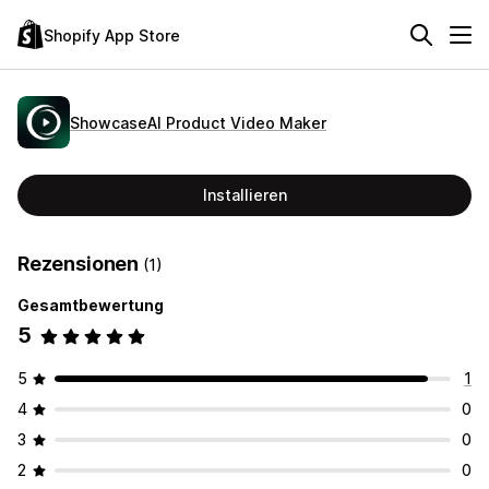
Shopify App Store
ShowcaseAI Product Video Maker
Installieren
Rezensionen
(1)
Gesamtbewertung
5
5
1
4
0
3
0
2
0