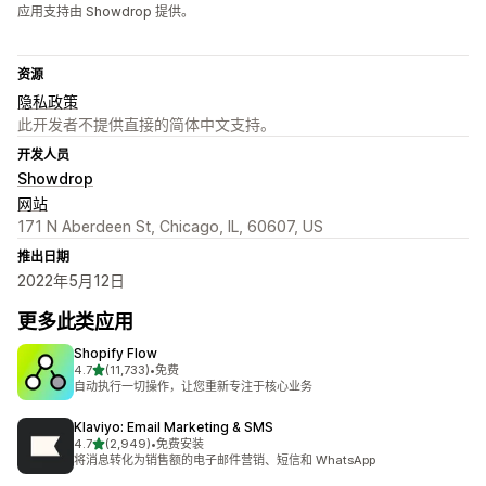
应用支持由 Showdrop 提供。
资源
隐私政策
此开发者不提供直接的简体中文支持。
开发人员
Showdrop
网站
171 N Aberdeen St, Chicago, IL, 60607, US
推出日期
2022年5月12日
更多此类应用
Shopify Flow
星（满分 5 星）
4.7
(11,733)
•
免费
总共 11733 条评论
自动执行一切操作，让您重新专注于核心业务
Klaviyo: Email Marketing & SMS
星（满分 5 星）
4.7
(2,949)
•
免费安装
总共 2949 条评论
将消息转化为销售额的电子邮件营销、短信和 WhatsApp