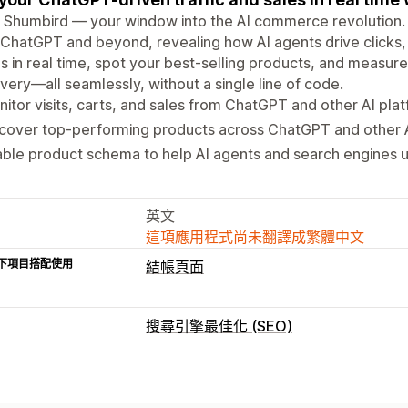
Shumbird — your window into the AI commerce revolution. 
ChatGPT and beyond, revealing how AI agents drive clicks, 
s in real time, spot your best-selling products, and measure
very—all seamlessly, without a single line of code.
itor visits, carts, and sales from ChatGPT and other AI pla
cover top-performing products across ChatGPT and other A
ble product schema to help AI agents and search engines 
英文
這項應用程式尚未翻譯成繁體中文
下項目搭配使用
結帳頁面
搜尋引擎最佳化 (SEO)
搜尋引擎最佳化 (SEO) 工具
Robots.txt
AI 生成內容
圖片最佳化