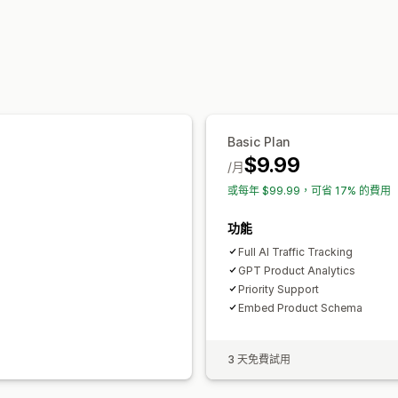
API 與 Webhook
追蹤成效
搜尋引擎最佳化 (SEO) 分數
報告
深入
關鍵字分析
內容分析
轉換追蹤
A/B 
Basic Plan
$9.99
/月
或每年 $99.99，可省 17% 的費用
功能
Full AI Traffic Tracking
GPT Product Analytics
Priority Support
Embed Product Schema
3 天免費試用