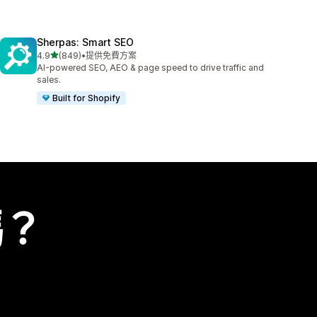
Sherpas: Smart SEO
滿分 5 顆星
4.9
(849)
•
提供免費方案
共有 849 則評價
AI-powered SEO, AEO & page speed to drive traffic and
sales.
Built for Shopify
嗎？