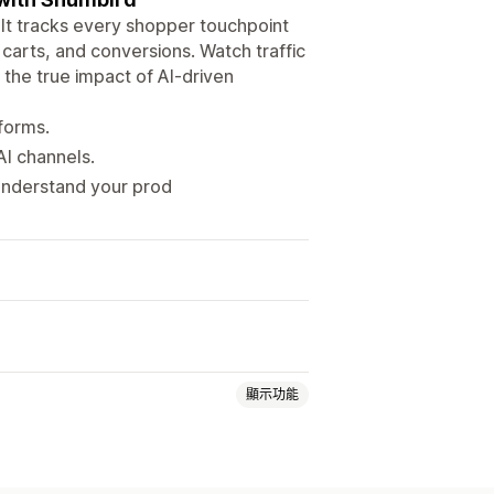
It tracks every shopper touchpoint
carts, and conversions. Watch traffic
 the true impact of AI-driven
tforms.
I channels.
understand your prod
顯示功能
中繼資料最佳化
自動化