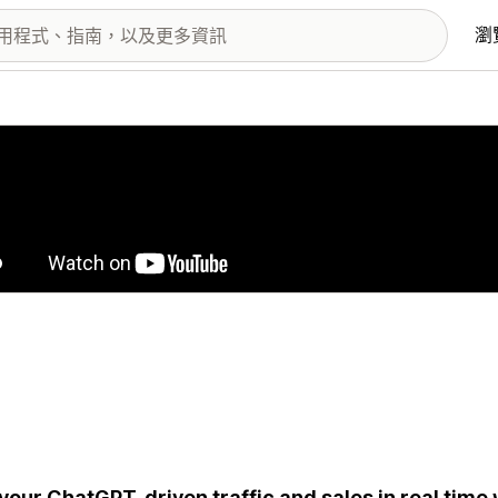
瀏
圖片圖庫
your ChatGPT-driven traffic and sales in real time