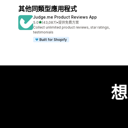
其他同類型應用程式
Judge.me Product Reviews App
滿分 5 顆星
5.0
(43,087)
•
提供免費方案
共有 43087 則評價
Collect unlimited product reviews, star ratings,
testimonials
Built for Shopify
想