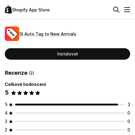
Shopify App Store
SI Auto Tag to New Arrivals
Instalovat
Recenze
(3)
Celkové hodnocení
5
5
3
4
0
3
0
2
0